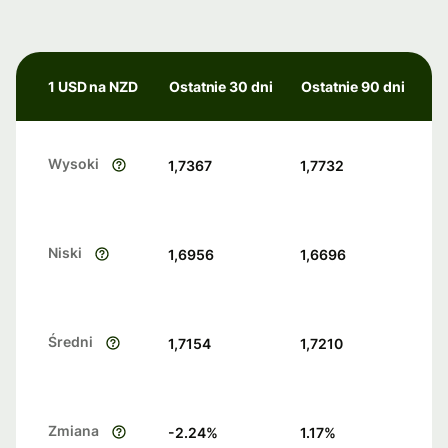
1 USD na NZD
Ostatnie 30 dni
Ostatnie 90 dni
Wysoki
1,7367
1,7732
Niski
1,6956
1,6696
Średni
1,7154
1,7210
Zmiana
-2.24
%
1.17
%