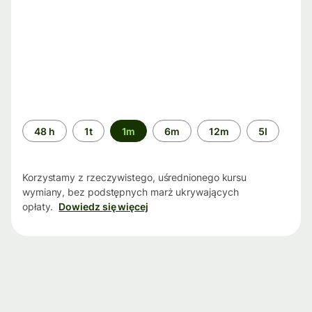
Przedział
48 h
1t
1m
6m
12m
5l
czasu
Korzystamy z rzeczywistego, uśrednionego kursu
wymiany, bez podstępnych marż ukrywających
opłaty.
Dowiedz się więcej