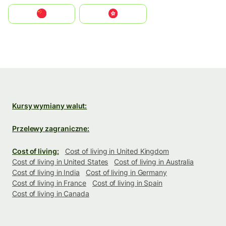
中国
中國香港特別行政區
Kursy wymiany walut:
Przelewy zagraniczne:
Cost of living:
Cost of living in United Kingdom
Cost of living in United States
Cost of living in Australia
Cost of living in India
Cost of living in Germany
Cost of living in France
Cost of living in Spain
Cost of living in Canada