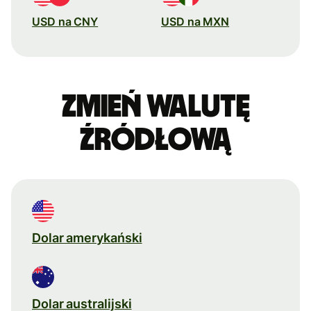
USD na CNY
USD na MXN
Zmień walutę
źródłową
Dolar amerykański
Dolar australijski