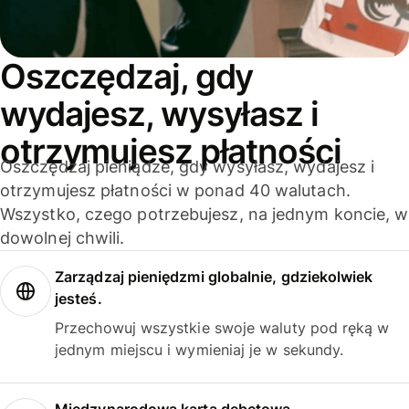
Oszczędzaj, gdy
wydajesz, wysyłasz i
otrzymujesz płatności
Oszczędzaj pieniądze, gdy wysyłasz, wydajesz i
otrzymujesz płatności w ponad 40 walutach.
Wszystko, czego potrzebujesz, na jednym koncie, w
dowolnej chwili.
Zarządzaj pieniędzmi globalnie, gdziekolwiek
jesteś.
Przechowuj wszystkie swoje waluty pod ręką w
jednym miejscu i wymieniaj je w sekundy.