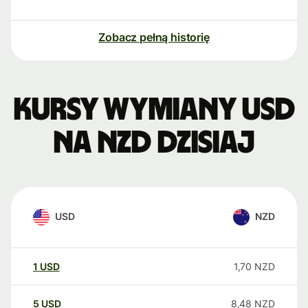
Zobacz pełną historię
Kursy wymiany USD
na NZD dzisiaj
USD
NZD
1
USD
1,70
NZD
5
USD
8,48
NZD