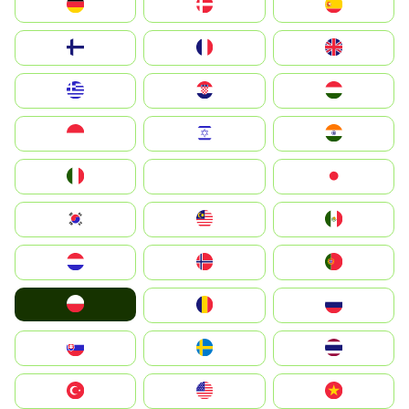
Deutschland
Denmark
España
Suomi
France
United Kingdom
Greece
Hrvatska
Magyarország
Indonesia
Israel
India
Italia
JA
Japan
South Korea
Malay
Mexico
Nederland
Norge
Portugal
Polska
România
Россия
Slovensko
Ruoŧŧa
ไทย
Türkiye
United States
Vietnam