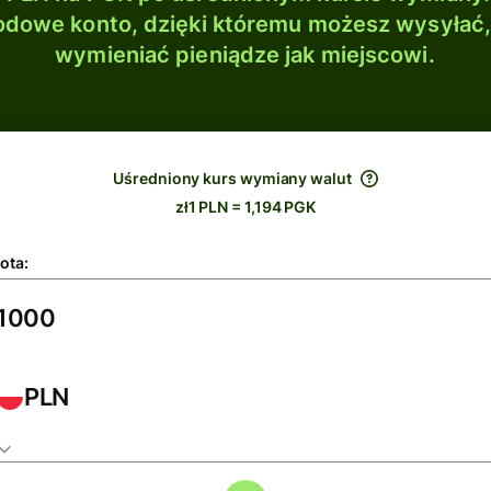
dowe konto, dzięki któremu możesz wysyłać
wymieniać pieniądze jak miejscowi.
Uśredniony kurs wymiany walut
zł1 PLN = 1,194 PGK
ota:
PLN