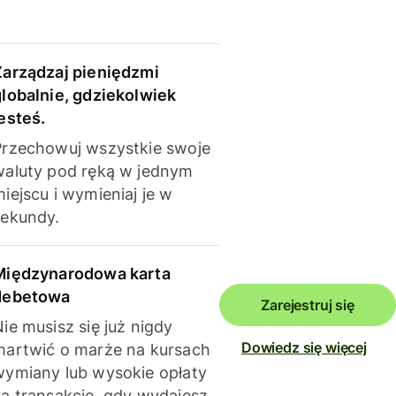
Zarządzaj pieniędzmi
globalnie, gdziekolwiek
esteś.
Przechowuj wszystkie swoje
waluty pod ręką w jednym
iejscu i wymieniaj je w
sekundy.
Międzynarodowa karta
debetowa
Zarejestruj się
ie musisz się już nigdy
Dowiedz się więcej
martwić o marże na kursach
wymiany lub wysokie opłaty
za transakcje, gdy wydajesz