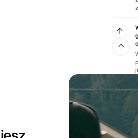
z
j
jesz,