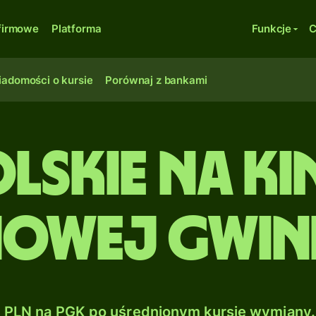
firmowe
Platforma
Funkcje
C
adomości o kursie
Porównaj z bankami
lskie na Ki
owej Gwin
PLN na PGK po uśrednionym kursie wymiany.