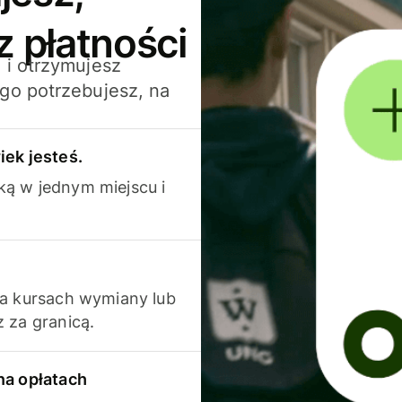
z płatności
 i otrzymujesz
go potrzebujesz, na
iek jesteś.
ką w jednym miejscu i
na kursach wymiany lub
 za granicą.
na opłatach