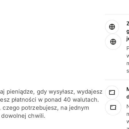
j
m
j pieniądze, gdy wysyłasz, wydajesz
jesz płatności w ponad 40 walutach.
N
 czego potrzebujesz, na jednym
 dowolnej chwili.