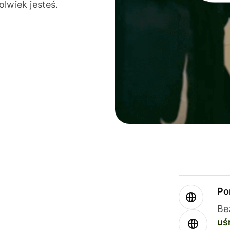
olwiek jesteś.
Po
Be
uś