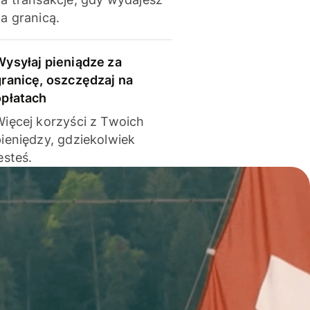
a granicą.
Wysyłaj pieniądze za
granicę, oszczędzaj na
opłatach
Więcej korzyści z Twoich
pieniędzy, gdziekolwiek
esteś.