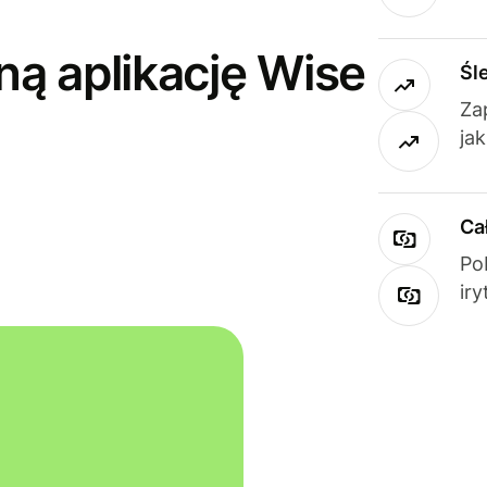
ną aplikację Wise
Śl
Za
ja
Ca
Po
ir