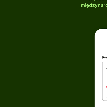
międzynaro
Kw