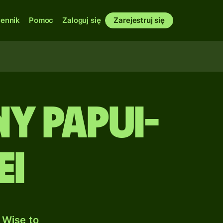
ennik
Pomoc
Zaloguj się
Zarejestruj się
ny Papui-
ei
 Wise to