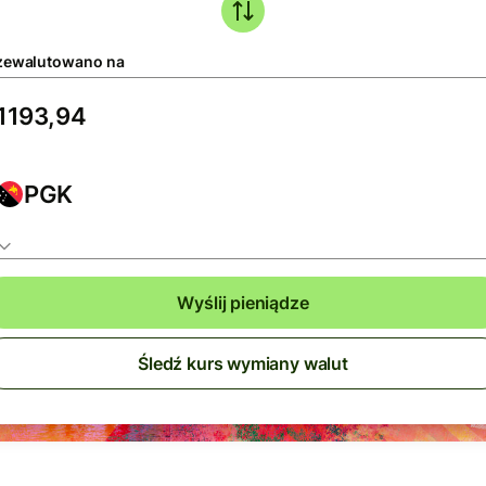
zewalutowano na
PGK
Wyślij pieniądze
Śledź kurs wymiany walut