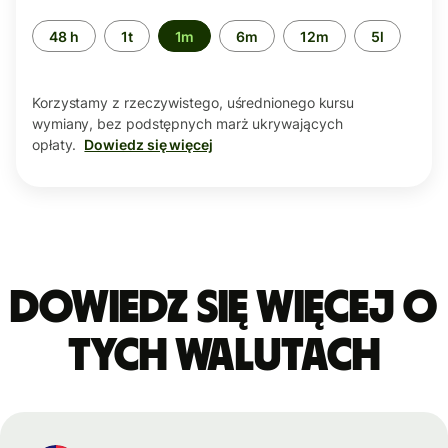
Przedział
48 h
1t
1m
6m
12m
5l
czasu
Korzystamy z rzeczywistego, uśrednionego kursu
wymiany, bez podstępnych marż ukrywających
opłaty.
Dowiedz się więcej
Dowiedz się więcej o
tych walutach