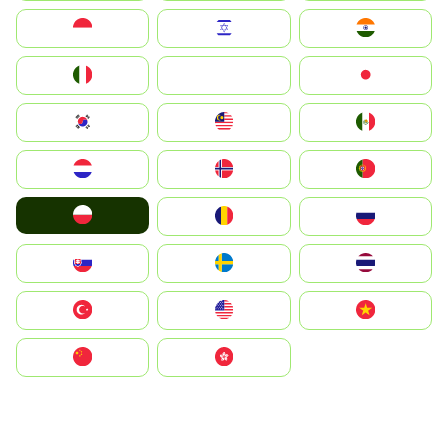
Indonesia
Israel
India
Italia
JA
Japan
South Korea
Malay
Mexico
Nederland
Norge
Portugal
Polska
România
Россия
Slovensko
Ruoŧŧa
ไทย
Türkiye
United States
Vietnam
中国
中國香港特別行政區