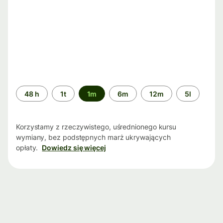
Przedział
48 h
1t
1m
6m
12m
5l
czasu
Korzystamy z rzeczywistego, uśrednionego kursu
wymiany, bez podstępnych marż ukrywających
opłaty.
Dowiedz się więcej