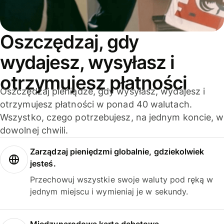
Oszczędzaj, gdy
wydajesz, wysyłasz i
otrzymujesz płatności
Oszczędzaj pieniądze, gdy wysyłasz, wydajesz i
otrzymujesz płatności w ponad 40 walutach.
Wszystko, czego potrzebujesz, na jednym koncie, w
dowolnej chwili.
Zarządzaj pieniędzmi globalnie, gdziekolwiek
jesteś.
Przechowuj wszystkie swoje waluty pod ręką w
jednym miejscu i wymieniaj je w sekundy.