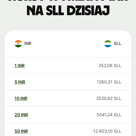
na SLL dzisiaj
INR
SLL
1
INR
252,06
SLL
5
INR
1260,31
SLL
10
INR
2520,62
SLL
20
INR
5041,24
SLL
50
INR
12 603,10
SLL