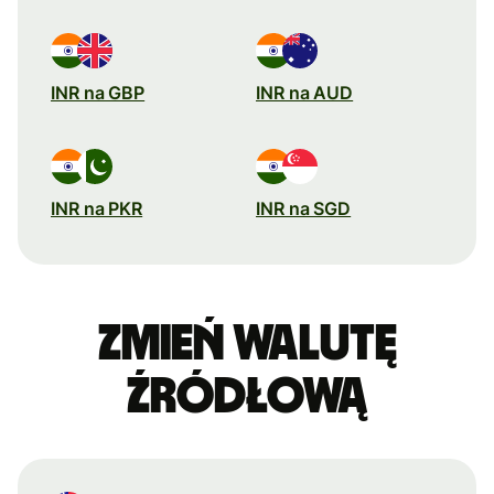
INR na GBP
INR na AUD
INR na PKR
INR na SGD
Zmień walutę
źródłową