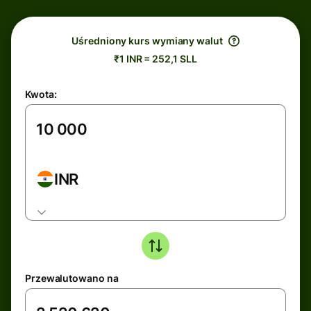
Uśredniony kurs wymiany walut
₹1 INR = 252,1 SLL
Kwota:
INR
Przewalutowano na