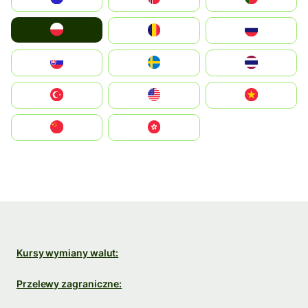
Polska
România
Россия
Slovensko
Ruoŧŧa
ไทย
Türkiye
United States
Vietnam
中国
中國香港特別行政區
Kursy wymiany walut:
Przelewy zagraniczne: