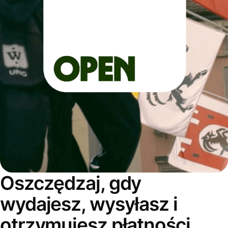
Oszczędzaj, gdy
wydajesz, wysyłasz i
otrzymujesz płatności