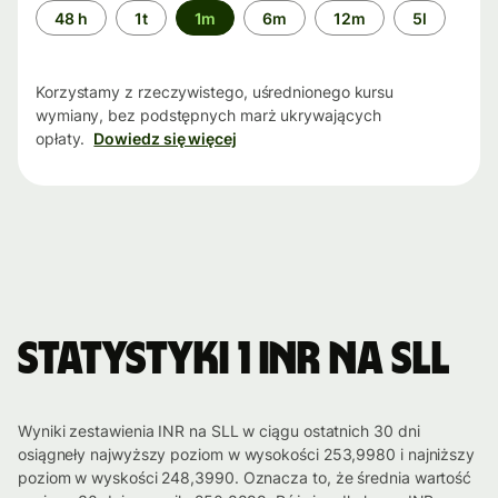
Przedział
48 h
1t
1m
6m
12m
5l
czasu
Korzystamy z rzeczywistego, uśrednionego kursu
wymiany, bez podstępnych marż ukrywających
opłaty.
Dowiedz się więcej
Statystyki 1 INR na SLL
Wyniki zestawienia INR na SLL w ciągu ostatnich 30 dni
osiągneły najwyższy poziom w wysokości 253,9980 i najniższy
poziom w wyskości 248,3990. Oznacza to, że średnia wartość