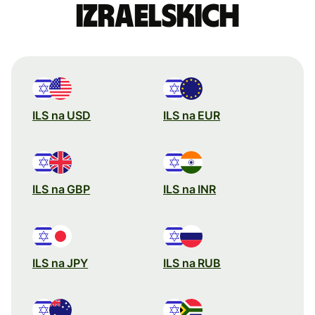
izraelskich
ILS na USD
ILS na EUR
ILS na GBP
ILS na INR
ILS na JPY
ILS na RUB