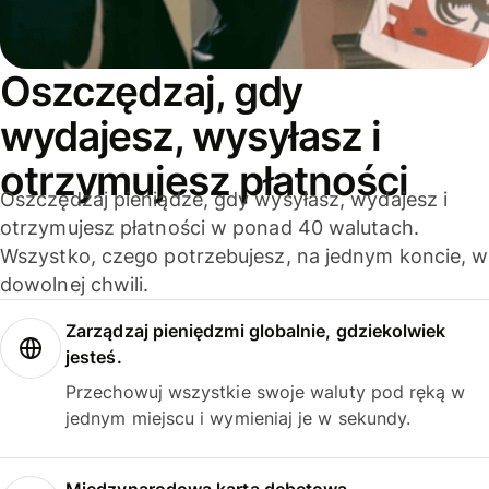
Oszczędzaj, gdy
wydajesz, wysyłasz i
otrzymujesz płatności
Oszczędzaj pieniądze, gdy wysyłasz, wydajesz i
otrzymujesz płatności w ponad 40 walutach.
Wszystko, czego potrzebujesz, na jednym koncie, w
dowolnej chwili.
Zarządzaj pieniędzmi globalnie, gdziekolwiek
jesteś.
Przechowuj wszystkie swoje waluty pod ręką w
jednym miejscu i wymieniaj je w sekundy.