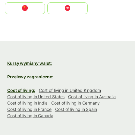
中国
中國香港特別行政區
Kursy wymiany walut:
Przelewy zagraniczne:
Cost of living:
Cost of living in United Kingdom
Cost of living in United States
Cost of living in Australia
Cost of living in India
Cost of living in Germany
Cost of living in France
Cost of living in Spain
Cost of living in Canada