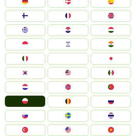
Deutschland
Denmark
España
Suomi
France
United Kingdom
Greece
Hrvatska
Magyarország
Indonesia
Israel
India
Italia
JA
Japan
South Korea
Malay
Mexico
Nederland
Norge
Portugal
Polska
România
Россия
Slovensko
Ruoŧŧa
ไทย
Türkiye
United States
Vietnam