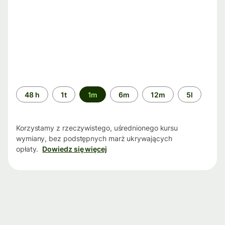
Przedział
48 h
1t
1m
6m
12m
5l
czasu
Korzystamy z rzeczywistego, uśrednionego kursu
wymiany, bez podstępnych marż ukrywających
opłaty.
Dowiedz się więcej