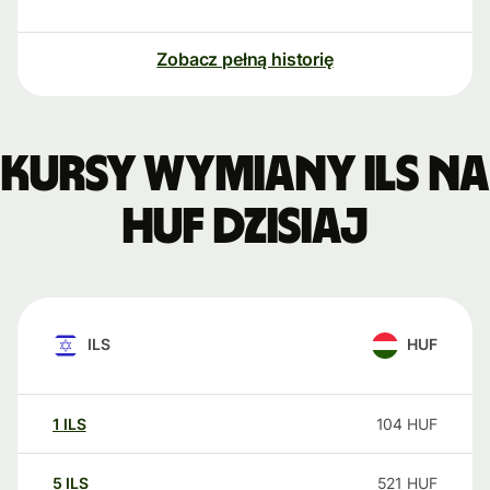
Zobacz pełną historię
Kursy wymiany ILS na
HUF dzisiaj
ILS
HUF
1
ILS
104
HUF
5
ILS
521
HUF