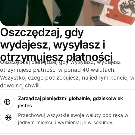
Oszczędzaj, gdy
wydajesz, wysyłasz i
otrzymujesz płatności
Oszczędzaj pieniądze, gdy wysyłasz, wydajesz i
otrzymujesz płatności w ponad 40 walutach.
Wszystko, czego potrzebujesz, na jednym koncie, w
dowolnej chwili.
Zarządzaj pieniędzmi globalnie, gdziekolwiek
jesteś.
Przechowuj wszystkie swoje waluty pod ręką w
jednym miejscu i wymieniaj je w sekundy.