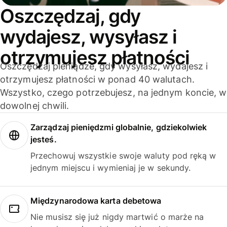
Oszczędzaj, gdy
wydajesz, wysyłasz i
otrzymujesz płatności
Oszczędzaj pieniądze, gdy wysyłasz, wydajesz i
otrzymujesz płatności w ponad 40 walutach.
Wszystko, czego potrzebujesz, na jednym koncie, w
dowolnej chwili.
Zarządzaj pieniędzmi globalnie, gdziekolwiek
jesteś.
Przechowuj wszystkie swoje waluty pod ręką w
jednym miejscu i wymieniaj je w sekundy.
Międzynarodowa karta debetowa
Nie musisz się już nigdy martwić o marże na