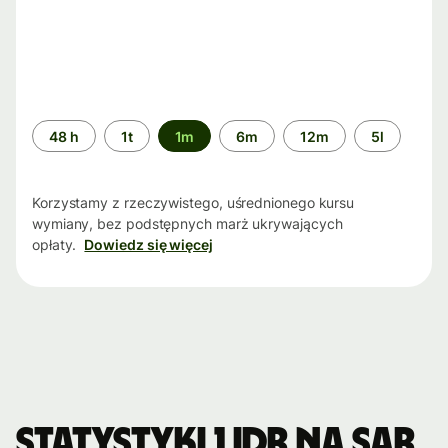
Przedział
48 h
1t
1m
6m
12m
5l
czasu
Korzystamy z rzeczywistego, uśrednionego kursu
wymiany, bez podstępnych marż ukrywających
opłaty.
Dowiedz się więcej
Statystyki 1 IDR na SAR