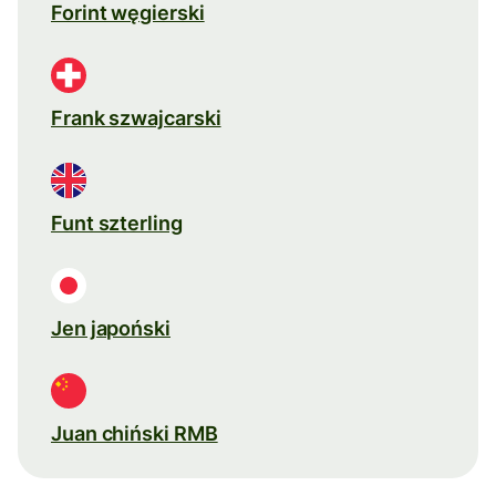
Forint węgierski
Frank szwajcarski
Funt szterling
Jen japoński
Juan chiński RMB