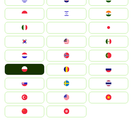
Indonesia
Israel
India
Italia
JA
Japan
South Korea
Malay
Mexico
Nederland
Norge
Portugal
Polska
România
Россия
Slovensko
Ruoŧŧa
ไทย
Türkiye
United States
Vietnam
中国
中國香港特別行政區