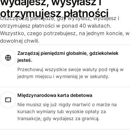
wydajesz, wysyłasz i
otrzymujesz płatności
Oszczędzaj pieniądze, gdy wysyłasz, wydajesz i
otrzymujesz płatności w ponad 40 walutach.
Wszystko, czego potrzebujesz, na jednym koncie, w
dowolnej chwili.
Zarządzaj pieniędzmi globalnie, gdziekolwiek
jesteś.
Przechowuj wszystkie swoje waluty pod ręką w
jednym miejscu i wymieniaj je w sekundy.
Międzynarodowa karta debetowa
Nie musisz się już nigdy martwić o marże na
kursach wymiany lub wysokie opłaty za
transakcje, gdy wydajesz za granicą.