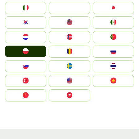
Italia
JA
Japan
South Korea
Malay
Mexico
Nederland
Norge
Portugal
Polska
România
Россия
Slovensko
Ruoŧŧa
ไทย
Türkiye
United States
Vietnam
中国
中國香港特別行政區