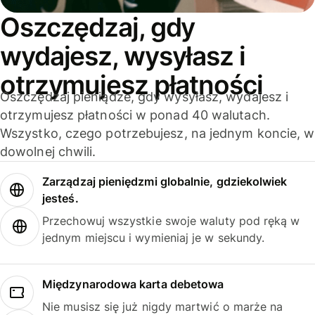
Oszczędzaj, gdy
wydajesz, wysyłasz i
otrzymujesz płatności
Oszczędzaj pieniądze, gdy wysyłasz, wydajesz i
otrzymujesz płatności w ponad 40 walutach.
Wszystko, czego potrzebujesz, na jednym koncie, w
dowolnej chwili.
Zarządzaj pieniędzmi globalnie, gdziekolwiek
jesteś.
Przechowuj wszystkie swoje waluty pod ręką w
jednym miejscu i wymieniaj je w sekundy.
Międzynarodowa karta debetowa
Nie musisz się już nigdy martwić o marże na