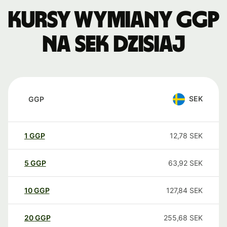
Kursy wymiany GGP
na SEK dzisiaj
SEK
GGP
1
GGP
12,78
SEK
5
GGP
63,92
SEK
10
GGP
127,84
SEK
20
GGP
255,68
SEK