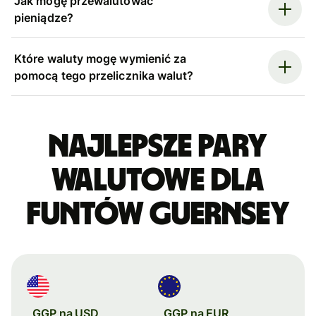
Jak mogę przewalutować
pieniądze?
Które waluty mogę wymienić za
pomocą tego przelicznika walut?
Najlepsze pary
walutowe dla
funtów Guernsey
GGP na USD
GGP na EUR