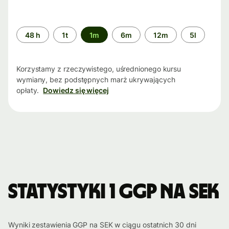
Przedział
48 h
1t
1m
6m
12m
5l
czasu
Korzystamy z rzeczywistego, uśrednionego kursu
wymiany, bez podstępnych marż ukrywających
opłaty.
Dowiedz się więcej
Statystyki 1 GGP na SEK
Wyniki zestawienia GGP na SEK w ciągu ostatnich 30 dni