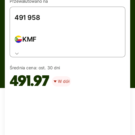
Przewalutowano na
KMF
Średnia cena:
ost. 30 dni
491.97
W dół