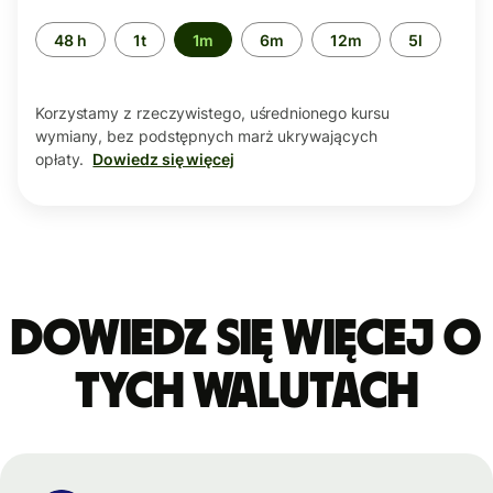
Przedział
48 h
1t
1m
6m
12m
5l
czasu
Korzystamy z rzeczywistego, uśrednionego kursu
wymiany, bez podstępnych marż ukrywających
opłaty.
Dowiedz się więcej
Dowiedz się więcej o
tych walutach