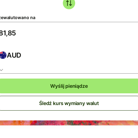
zewalutowano na
AUD
Wyślij pieniądze
Śledź kurs wymiany walut