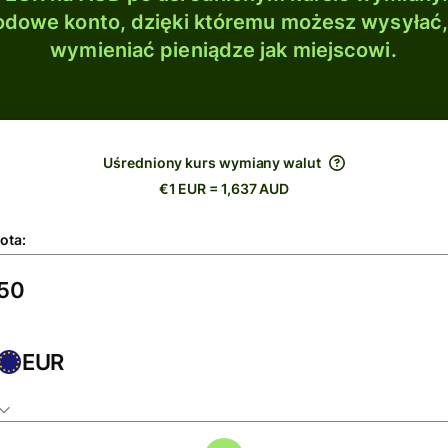
dowe konto, dzięki któremu możesz wysyłać
wymieniać pieniądze jak miejscowi.
Uśredniony kurs wymiany walut
€1 EUR = 1,637 AUD
ota:
EUR