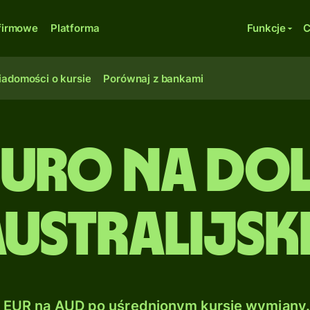
firmowe
Platforma
Funkcje
C
adomości o kursie
Porównaj z bankami
Euro na Do
ustralijsk
EUR na AUD po uśrednionym kursie wymiany.