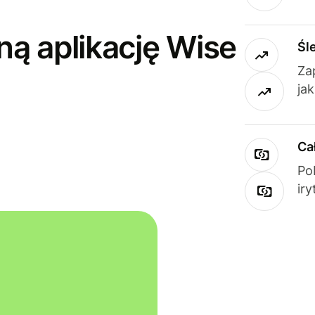
ną aplikację Wise
Śl
Za
ja
Ca
Po
ir