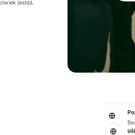
olwiek jesteś.
Po
Be
uś