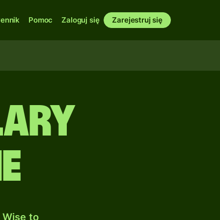
ennik
Pomoc
Zaloguj się
Zarejestruj się
lary
ie
 Wise to