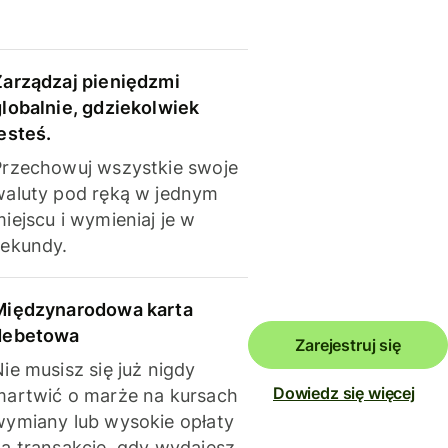
Zarządzaj pieniędzmi
globalnie, gdziekolwiek
esteś.
Przechowuj wszystkie swoje
waluty pod ręką w jednym
iejscu i wymieniaj je w
sekundy.
Międzynarodowa karta
debetowa
Zarejestruj się
ie musisz się już nigdy
Dowiedz się więcej
martwić o marże na kursach
wymiany lub wysokie opłaty
za transakcje, gdy wydajesz