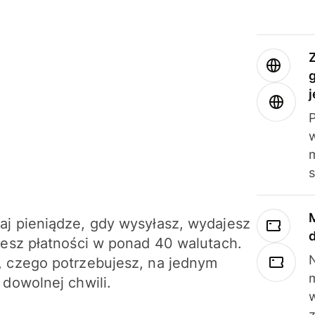
j
m
j pieniądze, gdy wysyłasz, wydajesz
jesz płatności w ponad 40 walutach.
N
 czego potrzebujesz, na jednym
 dowolnej chwili.