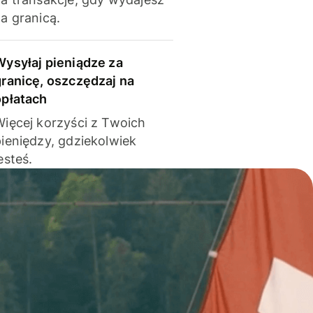
a granicą.
Wysyłaj pieniądze za
granicę, oszczędzaj na
opłatach
Więcej korzyści z Twoich
pieniędzy, gdziekolwiek
esteś.