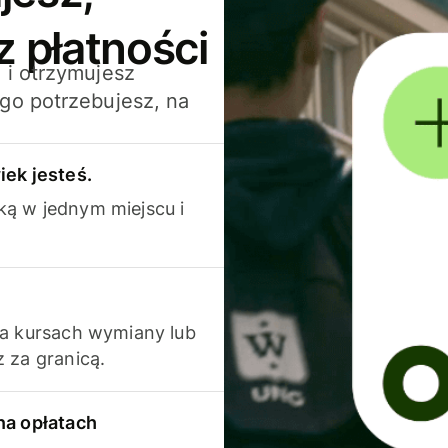
z płatności
 i otrzymujesz
go potrzebujesz, na
iek jesteś.
ką w jednym miejscu i
na kursach wymiany lub
 za granicą.
na opłatach