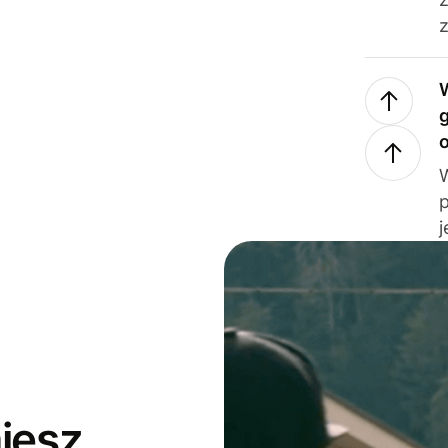
z
j
jesz,