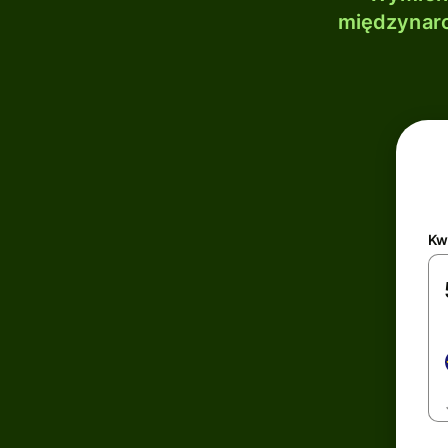
międzynaro
Kw