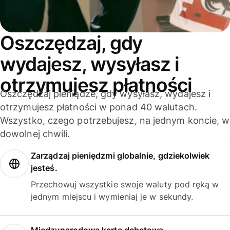
Oszczędzaj, gdy
wydajesz, wysyłasz i
otrzymujesz płatności
Oszczędzaj pieniądze, gdy wysyłasz, wydajesz i
otrzymujesz płatności w ponad 40 walutach.
Wszystko, czego potrzebujesz, na jednym koncie, w
dowolnej chwili.
Zarządzaj pieniędzmi globalnie, gdziekolwiek
jesteś.
Przechowuj wszystkie swoje waluty pod ręką w
jednym miejscu i wymieniaj je w sekundy.