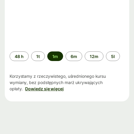
Przedział
48 h
1t
1m
6m
12m
5l
czasu
Korzystamy z rzeczywistego, uśrednionego kursu
wymiany, bez podstępnych marż ukrywających
opłaty.
Dowiedz się więcej