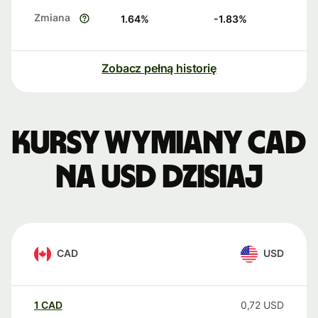
Zmiana
1.64
%
-1.83
%
Zobacz pełną historię
Kursy wymiany CAD
na USD dzisiaj
CAD
USD
1
CAD
0,72
USD