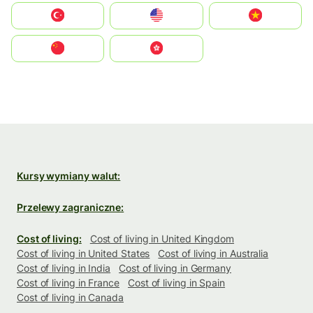
Türkiye
United States
Vietnam
中国
中國香港特別行政區
Kursy wymiany walut:
Przelewy zagraniczne:
Cost of living:
Cost of living in United Kingdom
Cost of living in United States
Cost of living in Australia
Cost of living in India
Cost of living in Germany
Cost of living in France
Cost of living in Spain
Cost of living in Canada