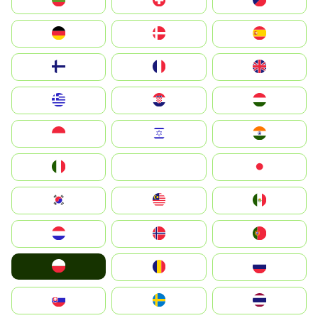
България
Switzerland
Czechia
Deutschland
Denmark
España
Suomi
France
United Kingdom
Greece
Hrvatska
Magyarország
Indonesia
Israel
India
Italia
JA
Japan
South Korea
Malay
Mexico
Nederland
Norge
Portugal
Polska
România
Россия
Slovensko
Ruoŧŧa
ไทย