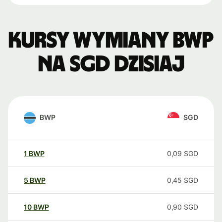
Kursy wymiany BWP
na SGD dzisiaj
BWP
SGD
1
BWP
0,09
SGD
5
BWP
0,45
SGD
10
BWP
0,90
SGD