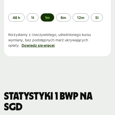
Przedział
48 h
1t
1m
6m
12m
5l
czasu
Korzystamy z rzeczywistego, uśrednionego kursu
wymiany, bez podstępnych marż ukrywających
opłaty.
Dowiedz się więcej
Statystyki 1 BWP na
SGD