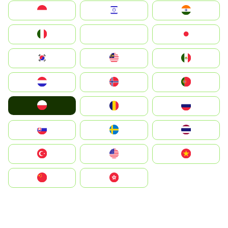
Indonesia
Israel
India
Italia
JA
Japan
South Korea
Malay
Mexico
Nederland
Norge
Portugal
Polska
România
Россия
Slovensko
Ruoŧŧa
ไทย
Türkiye
United States
Vietnam
中国
中國香港特別行政區