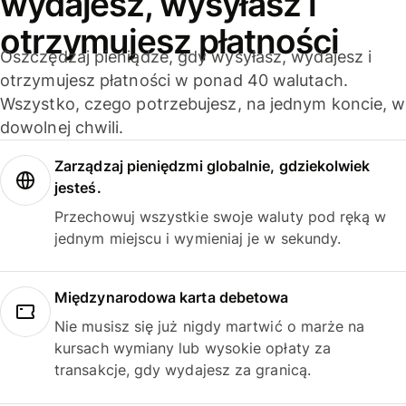
wydajesz, wysyłasz i
otrzymujesz płatności
Oszczędzaj pieniądze, gdy wysyłasz, wydajesz i
otrzymujesz płatności w ponad 40 walutach.
Wszystko, czego potrzebujesz, na jednym koncie, w
dowolnej chwili.
Zarządzaj pieniędzmi globalnie, gdziekolwiek
jesteś.
Przechowuj wszystkie swoje waluty pod ręką w
jednym miejscu i wymieniaj je w sekundy.
Międzynarodowa karta debetowa
Nie musisz się już nigdy martwić o marże na
kursach wymiany lub wysokie opłaty za
transakcje, gdy wydajesz za granicą.