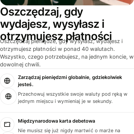
Oszczędzaj, gdy
wydajesz, wysyłasz i
otrzymujesz płatności
Oszczędzaj pieniądze, gdy wysyłasz, wydajesz i
otrzymujesz płatności w ponad 40 walutach.
Wszystko, czego potrzebujesz, na jednym koncie, w
dowolnej chwili.
Zarządzaj pieniędzmi globalnie, gdziekolwiek
jesteś.
Przechowuj wszystkie swoje waluty pod ręką w
jednym miejscu i wymieniaj je w sekundy.
Międzynarodowa karta debetowa
Nie musisz się już nigdy martwić o marże na