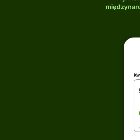
międzynaro
Kw