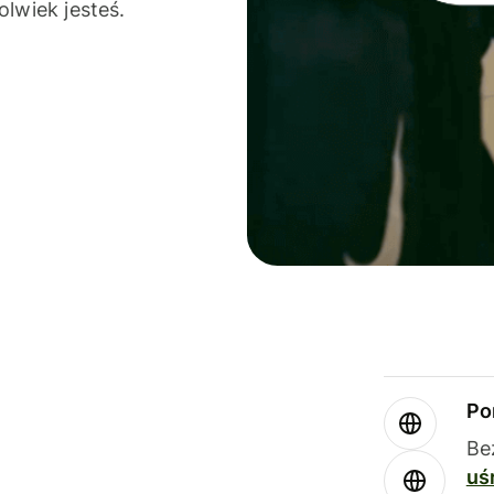
olwiek jesteś.
Po
Be
uś