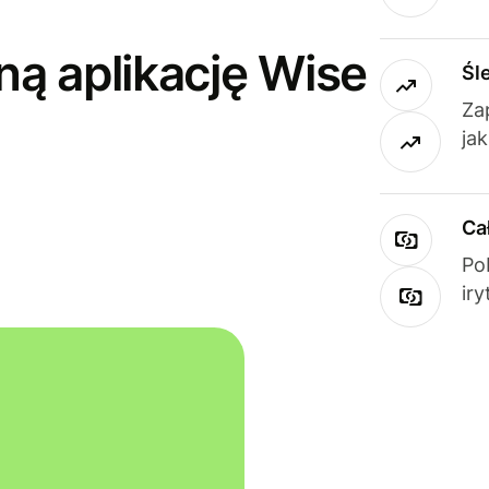
ną aplikację Wise
Śl
Za
ja
Ca
Po
ir