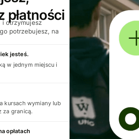
z płatności
 i otrzymujesz
go potrzebujesz, na
iek jesteś.
ką w jednym miejscu i
na kursach wymiany lub
 za granicą.
na opłatach