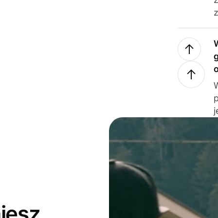
z
j
jesz,