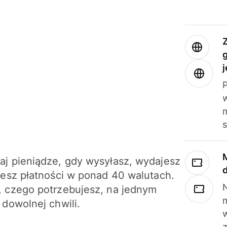
j
m
j pieniądze, gdy wysyłasz, wydajesz
jesz płatności w ponad 40 walutach.
N
 czego potrzebujesz, na jednym
 dowolnej chwili.