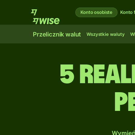
Konto osobiste
Konto 
Przelicznik walut
Wszystkie waluty
Wi
5 Real
P
Wymień 