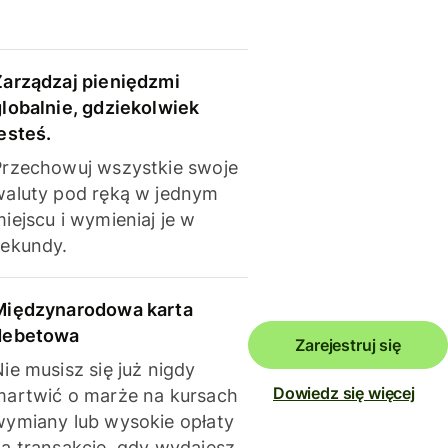
Zarządzaj pieniędzmi
globalnie, gdziekolwiek
esteś.
Przechowuj wszystkie swoje
waluty pod ręką w jednym
iejscu i wymieniaj je w
sekundy.
Międzynarodowa karta
debetowa
Zarejestruj się
ie musisz się już nigdy
Dowiedz się więcej
martwić o marże na kursach
wymiany lub wysokie opłaty
za transakcje, gdy wydajesz