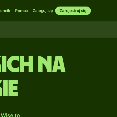
ennik
Pomoc
Zaloguj się
Zarejestruj się
kich na
ie
 Wise to