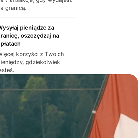
a granicą.
Wysyłaj pieniądze za
granicę, oszczędzaj na
opłatach
Więcej korzyści z Twoich
pieniędzy, gdziekolwiek
esteś.