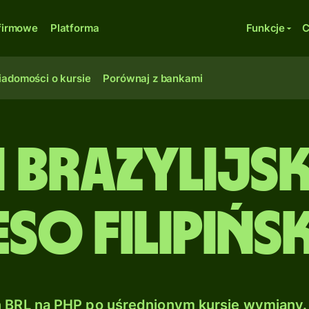
firmowe
Platforma
Funkcje
C
adomości o kursie
Porównaj z bankami
i brazylijs
eso filipińsk
BRL na PHP po uśrednionym kursie wymiany.