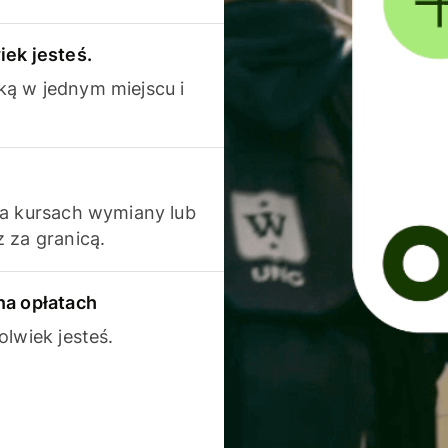
iek jesteś.
ką w jednym miejscu i
na kursach wymiany lub
 za granicą.
na opłatach
olwiek jesteś.