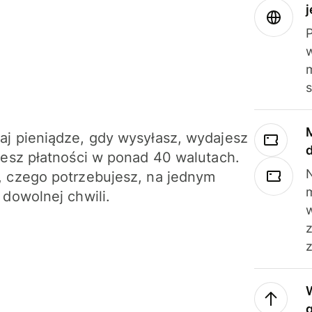
j
m
j pieniądze, gdy wysyłasz, wydajesz
jesz płatności w ponad 40 walutach.
N
 czego potrzebujesz, na jednym
 dowolnej chwili.
z