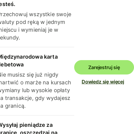
esteś.
Przechowuj wszystkie swoje
waluty pod ręką w jednym
iejscu i wymieniaj je w
sekundy.
Międzynarodowa karta
debetowa
Zarejestruj się
ie musisz się już nigdy
Dowiedz się więcej
martwić o marże na kursach
wymiany lub wysokie opłaty
za transakcje, gdy wydajesz
a granicą.
Wysyłaj pieniądze za
granicę, oszczędzaj na