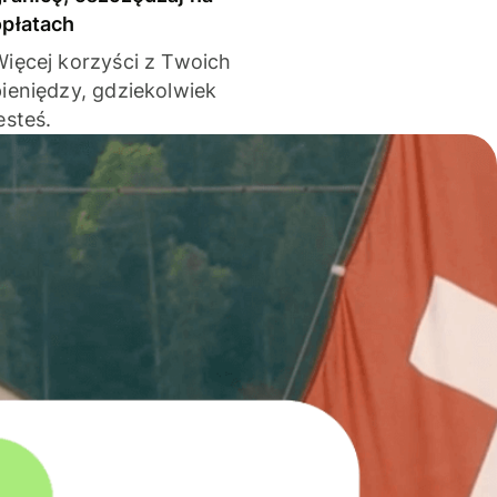
opłatach
Więcej korzyści z Twoich
pieniędzy, gdziekolwiek
esteś.