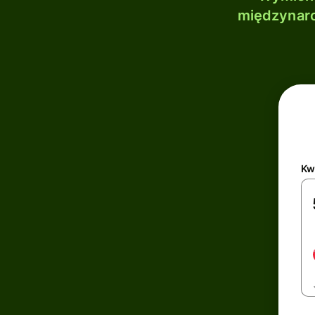
międzynaro
Kw