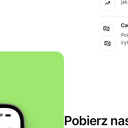
ja
Ca
Po
ir
Pobierz na