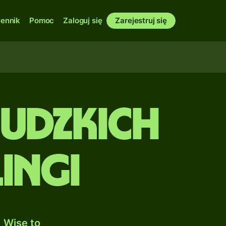
ennik
Pomoc
Zaloguj się
Zarejestruj się
udzkich
ingi
 Wise to