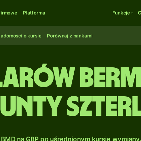
firmowe
Platforma
Funkcje
C
adomości o kursie
Porównaj z bankami
larów berm
Funty szterl
BMD na GBP po uśrednionym kursie wymiany.