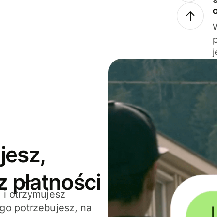
j
jesz,
z płatności
 i otrzymujesz
go potrzebujesz, na