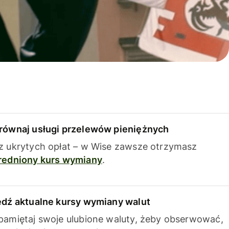
równaj usługi przelewów pieniężnych
z ukrytych opłat – w Wise zawsze otrzymasz
redniony kurs wymiany
.
edź aktualne kursy wymiany walut
pamiętaj swoje ulubione waluty, żeby obserwować,