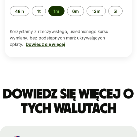
Przedział
48 h
1t
1m
6m
12m
5l
czasu
Korzystamy z rzeczywistego, uśrednionego kursu
wymiany, bez podstępnych marż ukrywających
opłaty.
Dowiedz się więcej
Dowiedz się więcej o
tych walutach