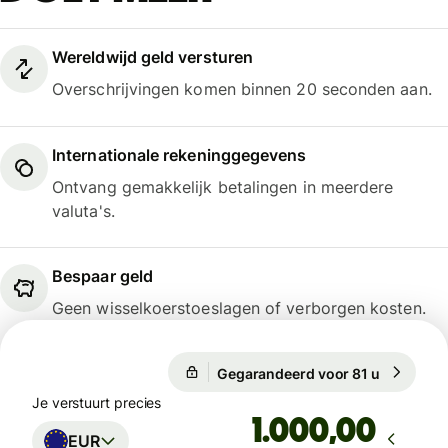
Wereldwijd geld versturen
Overschrijvingen komen binnen 20 seconden aan.
Internationale rekeninggegevens
Ontvang gemakkelijk betalingen in meerdere
valuta's.
Bespaar geld
Geen wisselkoerstoeslagen of verborgen kosten.
Gegarandeerd voor 81 u
1 EUR = 1
Gegarandeerd voor 81 u
Je verstuurt precies
,00
EUR