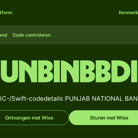
atform
Kenmer
land
Code controleren
UNBINBBD
IC-/Swift-codedetails PUNJAB NATIONAL BA
Ontvangen met Wise
Sturen met Wise