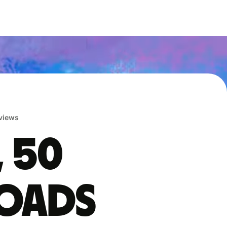
eviews
, 50
oads