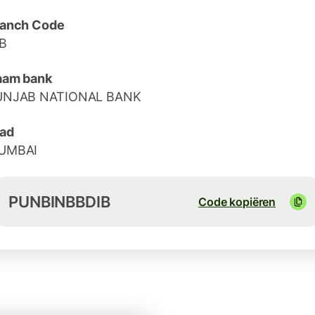
ranch Code
B
aam bank
UNJAB NATIONAL BANK
ad
UMBAI
PUNBINBBDIB
Code kopiëren