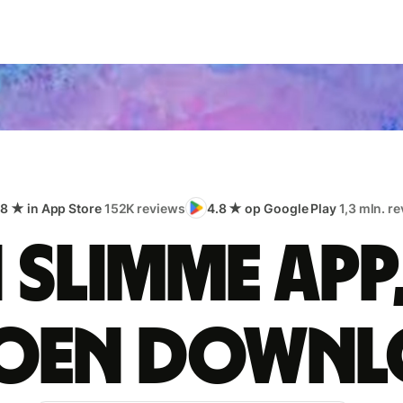
.8 ★ in App Store
152K reviews
4.8 ★ op Google Play
1,3 mln. r
 slimme app
joen downl