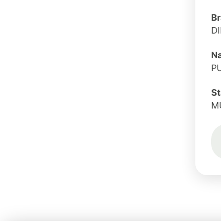
B
DI
N
P
St
M