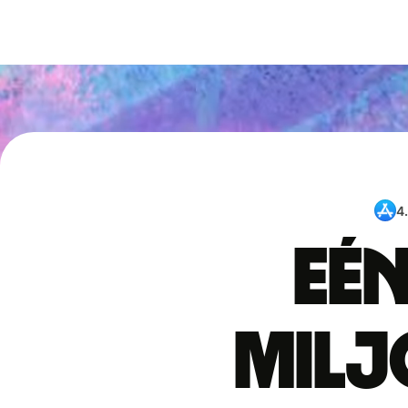
4
Eén
mil