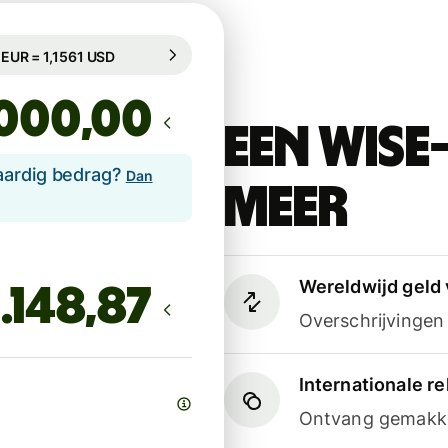
egarandeerd voor 95 u
1 EUR = 1,1561 USD
egarandeerd voor 95 u
,00
Een Wise
aardig bedrag?
Dan
meer
Wereldwijd geld 
Overschrijvinge
Internationale 
Ontvang gemakkel