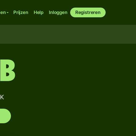
ken
Prijzen
Help
Inloggen
Registreren
IB
NK