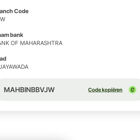
ranch Code
JW
aam bank
ANK OF MAHARASHTRA
ad
IJAYAWADA
MAHBINBBVJW
Code kopiëren