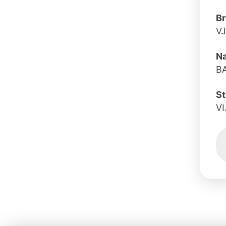
B
V
N
B
St
V