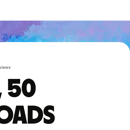
eviews
, 50
oads