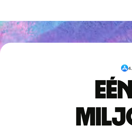
4
Eén
mil