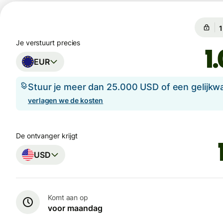
G
G
Je verstuurt precies
EUR
Stuur je meer dan 25.000 USD of een gelijkw
verlagen we de kosten
De ontvanger krijgt
USD
Komt aan op
voor maandag