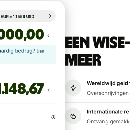
egarandeerd voor 76 u
1 EUR = 1,1559 USD
egarandeerd voor 76 u
,00
Een Wise
aardig bedrag?
Dan
meer
Wereldwijd geld 
Overschrijvinge
Internationale 
Ontvang gemakkel