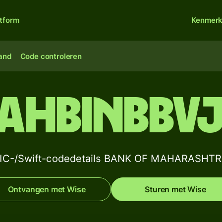
atform
Kenmer
land
Code controleren
AHBINBBV
IC-/Swift-codedetails BANK OF MAHARASHT
Ontvangen met Wise
Sturen met Wise