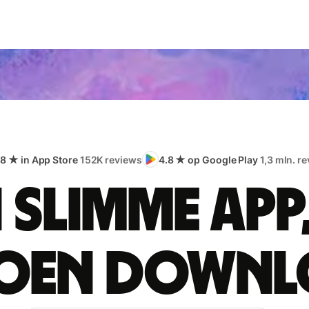
.8 ★ in App Store
152K reviews
4.8 ★ op Google Play
1,3 mln. r
 slimme app
joen downl