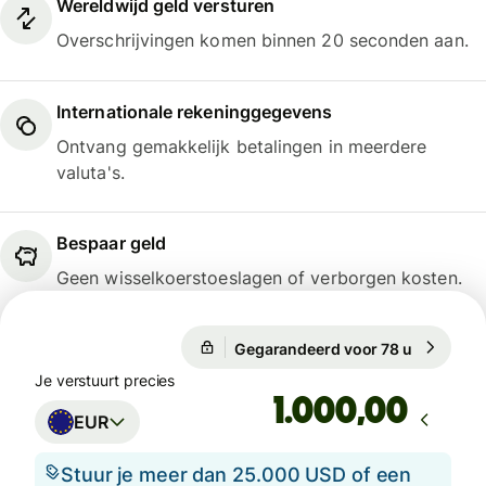
Wereldwijd geld versturen
Overschrijvingen komen binnen 20 seconden aan.
Internationale rekeninggegevens
Ontvang gemakkelijk betalingen in meerdere
valuta's.
Bespaar geld
Geen wisselkoerstoeslagen of verborgen kosten.
Gegarandeerd voor 78 u
1 EUR = 1
Gegarandeerd voor 78 u
Je verstuurt precies
,00
EUR
Stuur je meer dan 25.000 USD of een