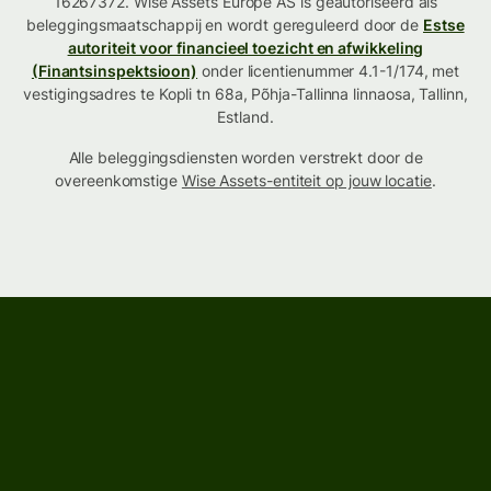
16267372. Wise Assets Europe AS is geautoriseerd als
beleggingsmaatschappij en wordt gereguleerd door de
Estse
autoriteit voor financieel toezicht en afwikkeling
(Finantsinspektsioon)
onder licentienummer 4.1-1/174, met
vestigingsadres te Kopli tn 68a, Põhja-Tallinna linnaosa, Tallinn,
Estland.
Alle beleggingsdiensten worden verstrekt door de
overeenkomstige
Wise Assets-entiteit op jouw locatie
.