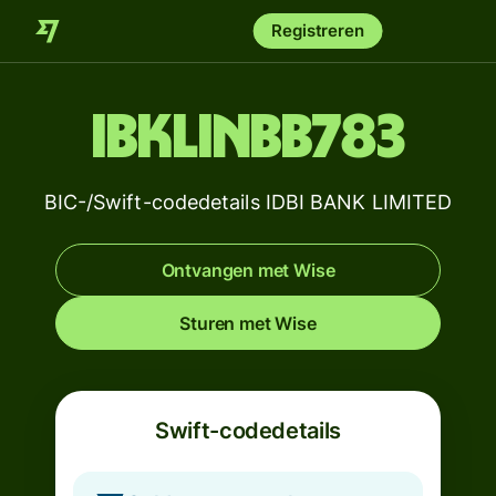
Registreren
IBKLINBB783
BIC-/Swift-codedetails IDBI BANK LIMITED
Ontvangen met Wise
Sturen met Wise
Swift-codedetails