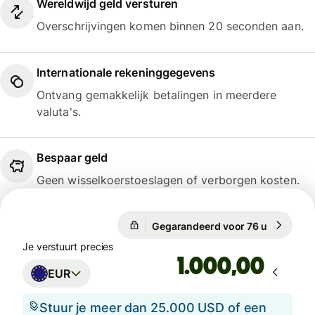
Wereldwijd geld versturen
Overschrijvingen komen binnen 20 seconden aan.
Internationale rekeninggegevens
Ontvang gemakkelijk betalingen in meerdere
valuta's.
Bespaar geld
Geen wisselkoerstoeslagen of verborgen kosten.
Gegarandeerd voor 76 u
1 EUR = 1
Gegarandeerd voor 76 u
Je verstuurt precies
,00
EUR
Stuur je meer dan 25.000 USD of een