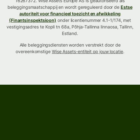
16267372. Wise Assets Europe AS is geautoriseerd als
beleggingsmaatschappij en wordt gereguleerd door de
Estse
autoriteit voor financieel toezicht en afwikkeling
(Finantsinspektsioon)
onder licentienummer 4.1-1/174, met
vestigingsadres te Kopli tn 68a, Põhja-Tallinna linnaosa, Tallinn,
Estland.
Alle beleggingsdiensten worden verstrekt door de
overeenkomstige
Wise Assets-entiteit op jouw locatie
.