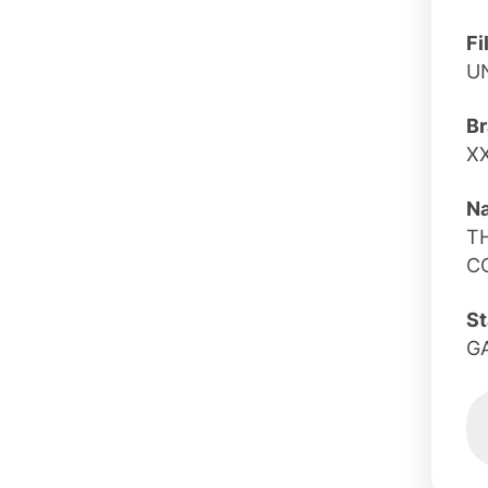
Fi
UN
B
X
N
T
C
St
G