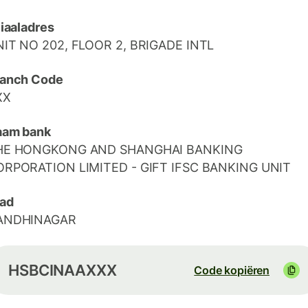
liaaladres
IT NO 202, FLOOR 2, BRIGADE INTL
ranch Code
XX
aam bank
HE HONGKONG AND SHANGHAI BANKING
ORPORATION LIMITED - GIFT IFSC BANKING UNIT
ad
ANDHINAGAR
HSBCINAAXXX
Code kopiëren