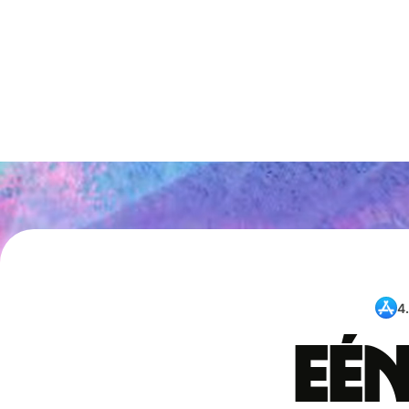
4
Eén