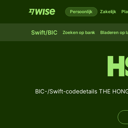
Persoonlijk
Zakelijk
Pl
Swift/BIC
Zoeken op bank
Bladeren op 
H
BIC-/Swift-codedetails THE H