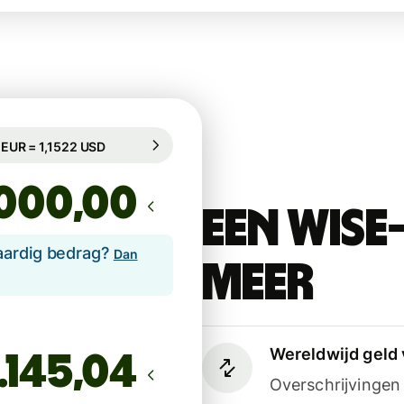
egarandeerd voor 82 u
1 EUR = 1,1522 USD
egarandeerd voor 82 u
,00
Een Wise
aardig bedrag?
Dan
meer
Wereldwijd geld 
Overschrijvinge