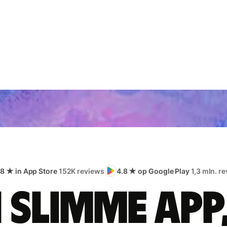
.8 ★ in App Store
152K reviews
4.8 ★ op Google Play
1,3 mln. r
 slimme app