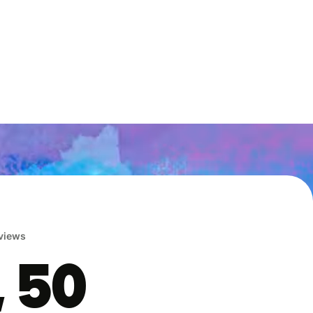
eviews
, 50