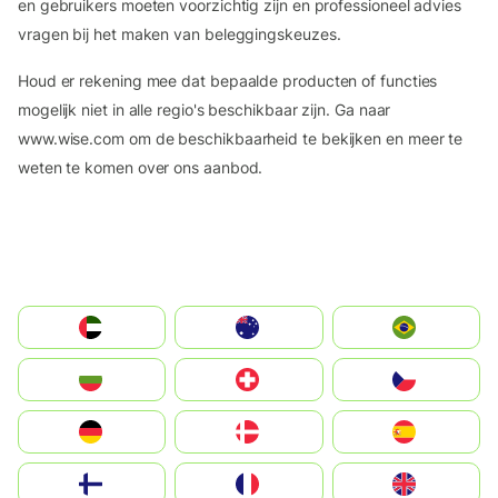
en gebruikers moeten voorzichtig zijn en professioneel advies
vragen bij het maken van beleggingskeuzes.
Houd er rekening mee dat bepaalde producten of functies
mogelijk niet in alle regio's beschikbaar zijn. Ga naar
www.wise.com om de beschikbaarheid te bekijken en meer te
weten te komen over ons aanbod.
الإمارات العربية المتحدة
Australia
Brazil
България
Switzerland
Czechia
Deutschland
Denmark
España
Suomi
France
United Kingdom