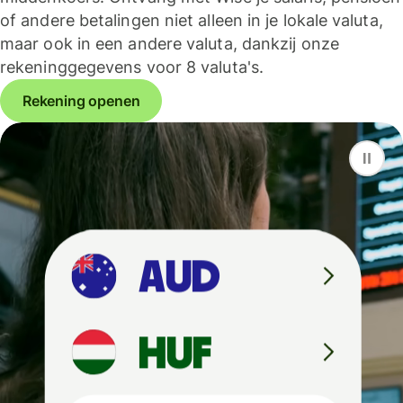
of andere betalingen niet alleen in je lokale valuta,
maar ook in een andere valuta, dankzij onze
rekeninggegevens voor 8 valuta's.
Rekening openen
F
S
G
D
A
U
D
H
U
F