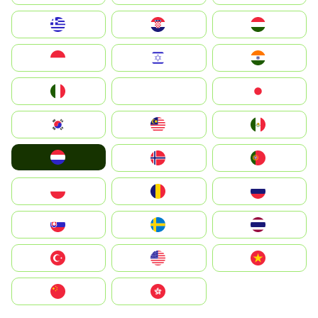
Greece
Hrvatska
Magyarország
Indonesia
Israel
India
Italia
JA
Japan
South Korea
Malay
Mexico
Nederland
Norway
Portugal
Polska
România
Россия
Slovensko
Ruoŧŧa
ไทย
Türkiye
United States
Vietnam
中国
中國香港特別行政區