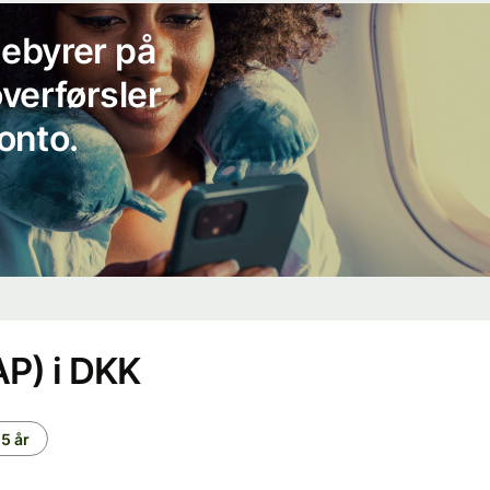
gebyrer på
overførsler
onto.
AP) i DKK
5 år