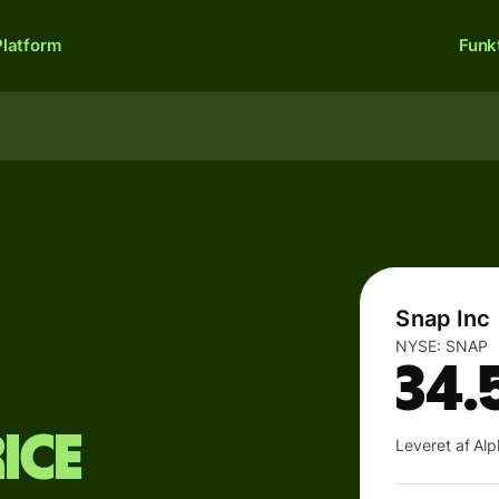
Platform
Funk
Snap Inc
NYSE:
SNAP
34.
ice
Leveret af Al