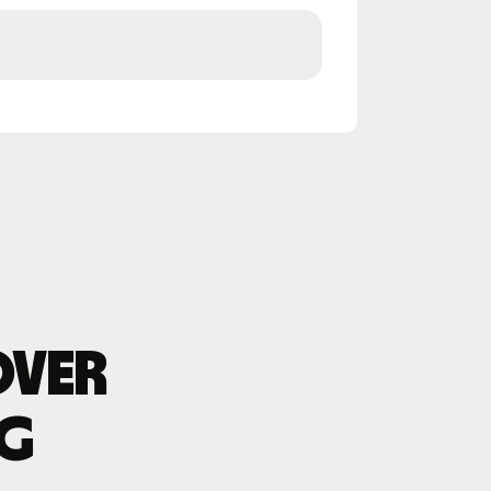
over
ng