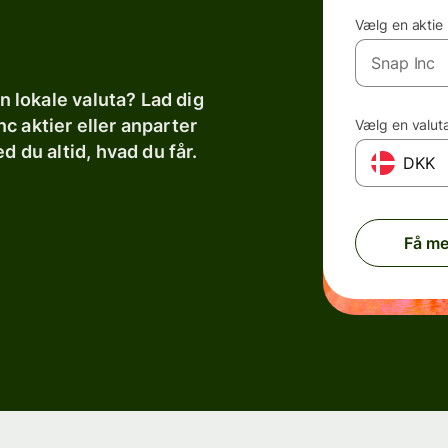
Vælg en aktie
in lokale valuta? Lad dig
c aktier eller anparter
Vælg en valut
d du altid, hvad du får.
DKK
Få me