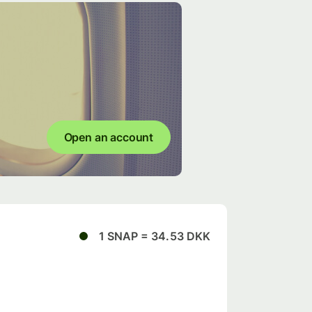
Open an account
1 SNAP = 34.53 DKK