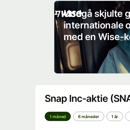
Undgå skjulte 
internationale 
med en Wise-k
Snap Inc-aktie (SN
1 måned
6 måneder
1 år