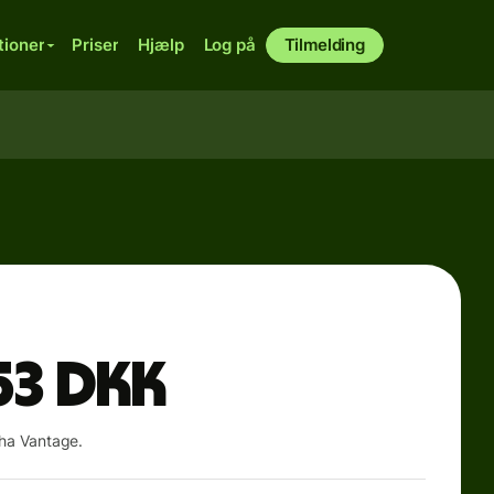
tioner
Priser
Hjælp
Log på
Tilmelding
53
DKK
pha Vantage.