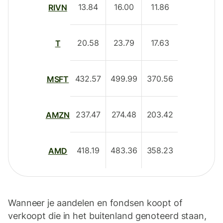
13.84
16.00
11.86
RIVN
20.58
23.79
17.63
T
432.57
499.99
370.56
MSFT
237.47
274.48
203.42
AMZN
418.19
483.36
358.23
AMD
Wanneer je aandelen en fondsen koopt of
verkoopt die in het buitenland genoteerd staan,