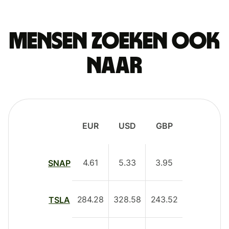
Mensen zoeken ook
naar
EUR
USD
GBP
4.61
5.33
3.95
SNAP
284.28
328.58
243.52
TSLA