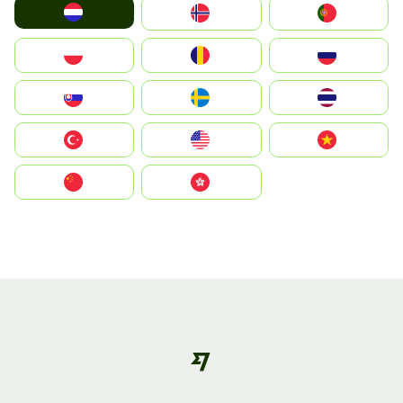
Nederland
Norway
Portugal
Polska
România
Россия
Slovensko
Ruoŧŧa
ไทย
Türkiye
United States
Vietnam
中国
中國香港特別行政區