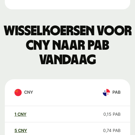
Wisselkoersen voor
CNY naar PAB
vandaag
CNY
PAB
1
CNY
0,15
PAB
5
CNY
0,74
PAB