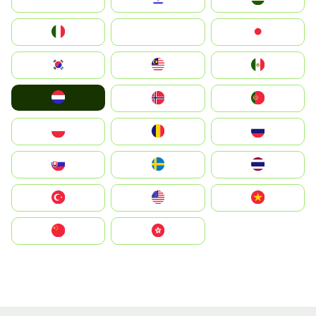
Italia
JA
Japan
South Korea
Malay
Mexico
Nederland
Norge
Portugal
Polska
România
Россия
Slovensko
Ruoŧŧa
ไทย
Türkiye
United States
Vietnam
中国
中國香港特別行政區