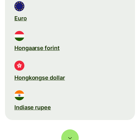
Euro
Hongaarse forint
Hongkongse dollar
Indiase rupee