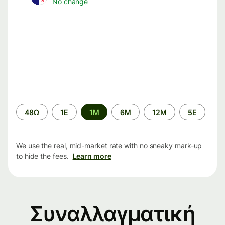
No change
Time
48Ω
1Ε
1M
6M
12M
5Ε
period
We use the real, mid-market rate with no sneaky mark-up
to hide the fees.
Learn more
Συναλλαγματική