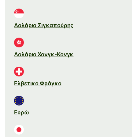
Δολάριο Σιγκαπούρης
Δολάριο Χονγκ-Κονγκ
Ελβετικό Φράγκο
Ευρώ