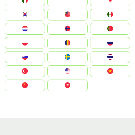
Italia
JA
Japan
South Korea
Malay
Mexico
Nederland
Norge
Portugal
Polska
România
Россия
Slovensko
Ruoŧŧa
ไทย
Türkiye
United States
Vietnam
中国
中國香港特別行政區