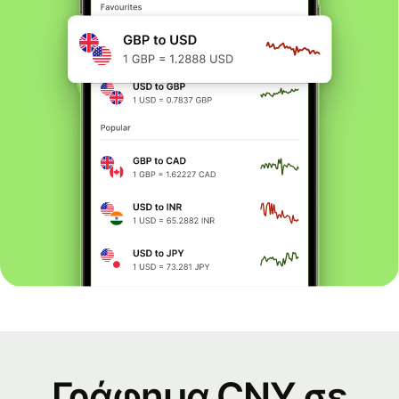
Γράφημα CNY σε