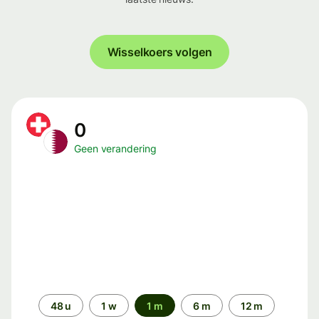
Wisselkoers volgen
0
Geen verandering
Periode
48 u
1 w
1 m
6 m
12 m