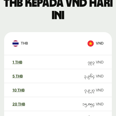
THB kepada VND hari
ini
THB
VND
1
THB
၇၉၃
VND
5
THB
၃,၉၆၄
VND
10
THB
၇,၉၂၇
VND
20
THB
၁၅,၈၅၄
VND