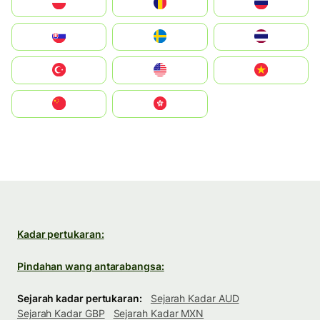
Polska
România
Россия
Slovensko
Ruoŧŧa
ไทย
Türkiye
United States
Vietnam
中国
中國香港特別行政區
Kadar pertukaran:
Pindahan wang antarabangsa:
Sejarah kadar pertukaran:
Sejarah Kadar AUD
Sejarah Kadar GBP
Sejarah Kadar MXN