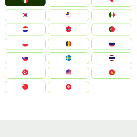
Italia
JA
Japan
South Korea
Malay
Mexico
Nederland
Norge
Portugal
Polska
România
Россия
Slovensko
Ruoŧŧa
ไทย
Türkiye
United States
Vietnam
中国
中國香港特別行政區