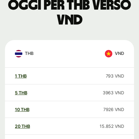
oggi per THB verso
VND
THB
VND
1
THB
793
VND
5
THB
3963
VND
10
THB
7926
VND
20
THB
15.852
VND