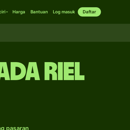
ciri
Harga
Bantuan
Log masuk
Daftar
ada riel
ng pasaran