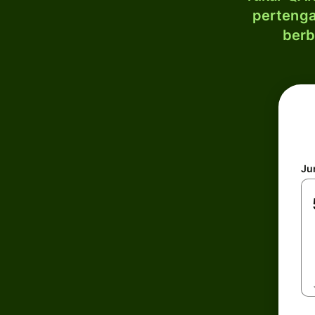
pertenga
berb
Ju