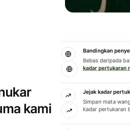
Bandingkan penye
Bebas daripada ba
kadar pertukaran
enukar
Jejak kadar pertu
Simpan mata wan
uma kami
kadar pertukaran 