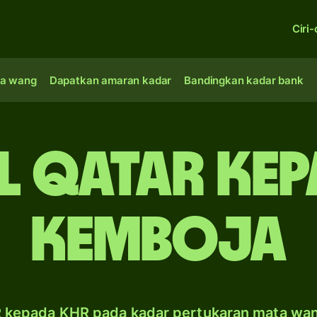
Ciri-
a wang
Dapatkan amaran kadar
Bandingkan kadar bank
l Qatar kep
Kemboja
 kepada KHR pada kadar pertukaran mata wa