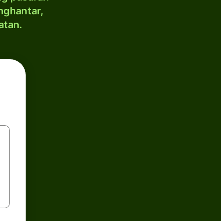
nghantar,
atan.