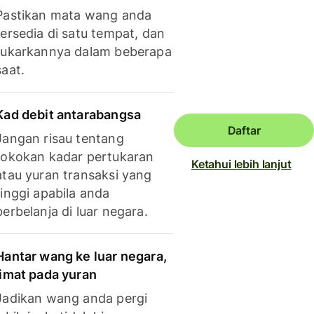
Pastikan mata wang anda
tersedia di satu tempat, dan
tukarkannya dalam beberapa
saat.
Kad debit antarabangsa
Daftar
Jangan risau tentang
tokokan kadar pertukaran
Ketahui lebih lanjut
atau yuran transaksi yang
tinggi apabila anda
berbelanja di luar negara.
Hantar wang ke luar negara,
jimat pada yuran
Jadikan wang anda pergi