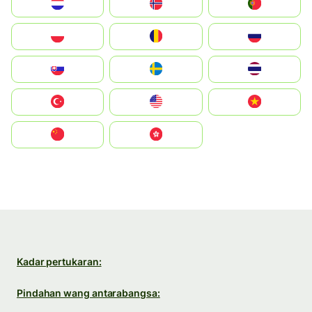
Nederland
Norge
Portugal
Polska
România
Россия
Slovensko
Ruoŧŧa
ไทย
Türkiye
United States
Vietnam
中国
中國香港特別行政區
Kadar pertukaran:
Pindahan wang antarabangsa: