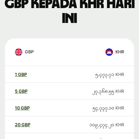
GBP kepada KHR hari
ini
GBP
KHR
1
GBP
၅,၄၇၃.၇၁
KHR
5
GBP
၂၇,၃၆၈.၅၅
KHR
10
GBP
၅၄,၇၃၇.၁၀
KHR
20
GBP
၁၀၉,၄၇၄.၂၀
KHR