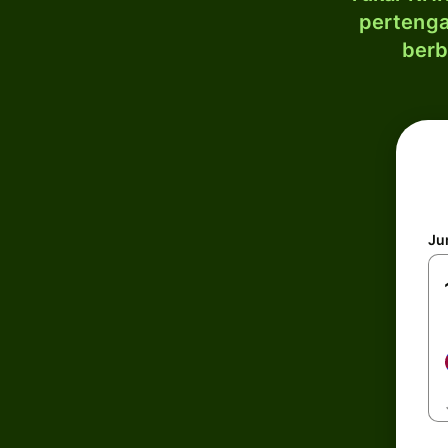
pertenga
berb
Ju