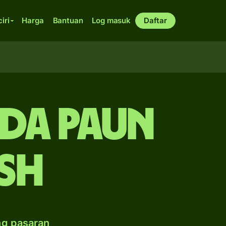
ciri
Harga
Bantuan
Log masuk
Daftar
ada paun
ish
ng pasaran