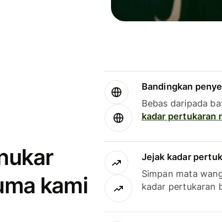
Bandingkan penye
Bebas daripada ba
kadar pertukaran
enukar
Jejak kadar pertu
Simpan mata wan
uma kami
kadar pertukaran 