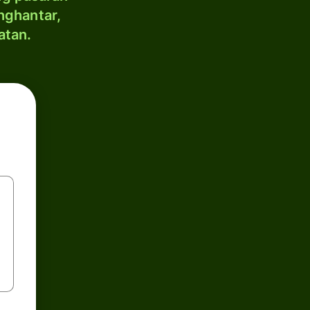
nghantar,
atan.