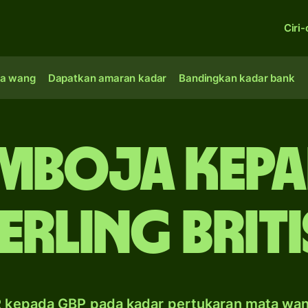
Ciri-
a wang
Dapatkan amaran kadar
Bandingkan kadar bank
Kemboja kep
erling Brit
 kepada GBP pada kadar pertukaran mata wa