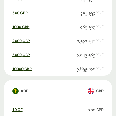
500
GBP
၃၈၂,၉၅၇
XOF
1000
GBP
၇၆၅,၉၁၃
XOF
2000
GBP
၁,၅၃၁,၈၂၆
XOF
5000
GBP
၃,၈၂၉,၅၆၅
XOF
10000
GBP
၇,၆၅၉,၁၃၀
XOF
XOF
GBP
1
XOF
၀.၀၀
GBP