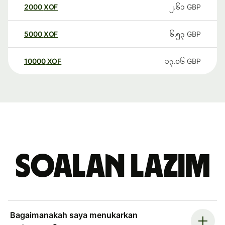
2000
XOF
၂.၆၁
GBP
5000
XOF
၆.၅၃
GBP
10000
XOF
၁၃.၀၆
GBP
Soalan Lazim
Bagaimanakah saya menukarkan