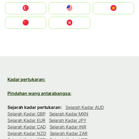
Türkiye
United States
Vietnam
中国
中國香港特別行政區
Kadar pertukaran:
Pindahan wang antarabangsa:
Sejarah kadar pertukaran:
Sejarah Kadar AUD
Sejarah Kadar GBP
Sejarah Kadar MXN
Sejarah Kadar EUR
Sejarah Kadar JPY
Sejarah Kadar CAD
Sejarah Kadar INR
Sejarah Kadar NZD
Sejarah Kadar ZAR