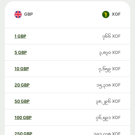
GBP
XOF
1
GBP
၇၆၆
XOF
5
GBP
၃,၈၃၀
XOF
10
GBP
၇,၆၅၉
XOF
20
GBP
၁၅,၃၁၈
XOF
50
GBP
၃၈,၂၉၆
XOF
100
GBP
၇၆,၅၉၁
XOF
250
GBP
၁၉၁,၄၇၈
XOF