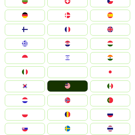
България
Switzerland
Czechia
Deutschland
Denmark
España
Suomi
France
United Kingdom
Greece
Hrvatska
Magyarország
Indonesia
Israel
India
Italia
JA
Japan
Malay
South Korea
Mexico
Nederland
Norge
Portugal
Polska
România
Россия
Slovensko
Ruoŧŧa
ไทย