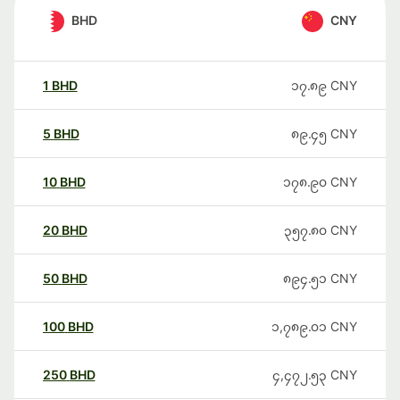
BHD
CNY
1
BHD
၁၇.၈၉
CNY
5
BHD
၈၉.၄၅
CNY
10
BHD
၁၇၈.၉၀
CNY
20
BHD
၃၅၇.၈၀
CNY
50
BHD
၈၉၄.၅၁
CNY
100
BHD
၁,၇၈၉.၀၁
CNY
250
BHD
၄,၄၇၂.၅၃
CNY