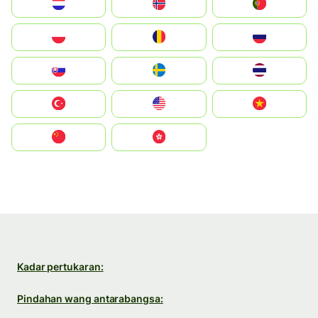
Nederland
Norge
Portugal
Polska
România
Россия
Slovensko
Ruoŧŧa
ไทย
Türkiye
United States
Vietnam
中国
中國香港特別行政區
Kadar pertukaran:
Pindahan wang antarabangsa: