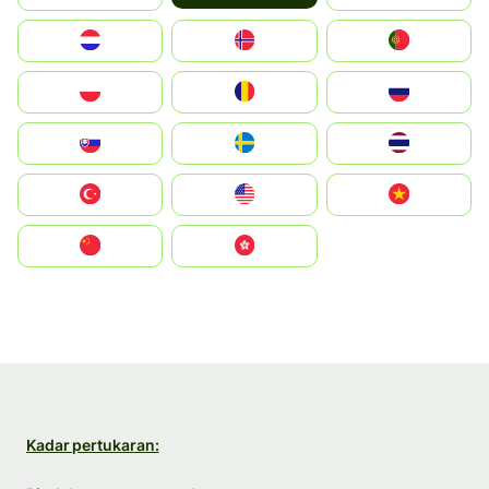
Nederland
Norge
Portugal
Polska
România
Россия
Slovensko
Ruoŧŧa
ไทย
Türkiye
United States
Vietnam
中国
中國香港特別行政區
Kadar pertukaran: