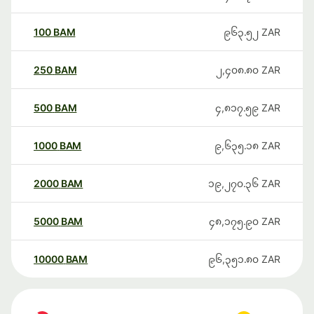
100
BAM
၉၆၃.၅၂
ZAR
250
BAM
၂,၄၀၈.၈၀
ZAR
500
BAM
၄,၈၁၇.၅၉
ZAR
1000
BAM
၉,၆၃၅.၁၈
ZAR
2000
BAM
၁၉,၂၇၀.၃၆
ZAR
5000
BAM
၄၈,၁၇၅.၉၀
ZAR
10000
BAM
၉၆,၃၅၁.၈၀
ZAR