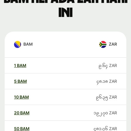
ini
BAM
ZAR
1
BAM
၉.၆၄
ZAR
5
BAM
၄၈.၁၈
ZAR
10
BAM
၉၆.၃၅
ZAR
20
BAM
၁၉၂.၇၀
ZAR
50
BAM
၄၈၁.၇၆
ZAR