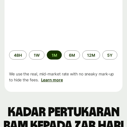
Time
48H
1W
1M
6M
12M
5Y
period
We use the real, mid-market rate with no sneaky mark-up
to hide the fees.
Learn more
Kadar pertukaran
BAM kepada ZAR hari