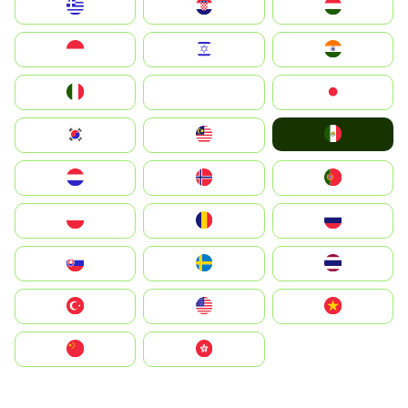
Greece
Hrvatska
Magyarország
Indonesia
Israel
India
Italia
JA
Japan
Mexico
South Korea
Malay
Nederland
Norge
Portugal
Polska
România
Россия
Slovensko
Ruoŧŧa
ไทย
Türkiye
United States
Vietnam
中国
中國香港特別行政區