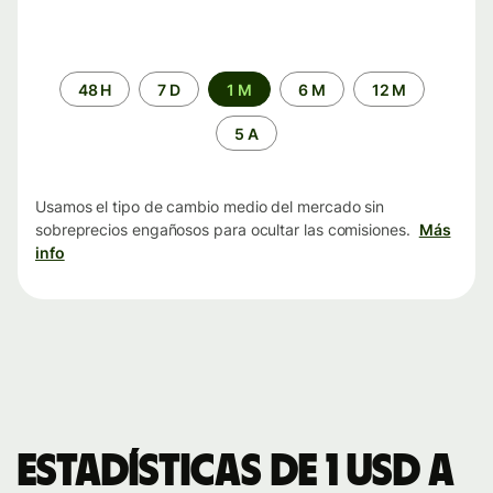
Periodo
48 H
7 D
1 M
6 M
12 M
de
tiempo
5 A
Usamos el tipo de cambio medio del mercado sin
sobreprecios engañosos para ocultar las comisiones.
Más
info
Estadísticas de 1 USD a