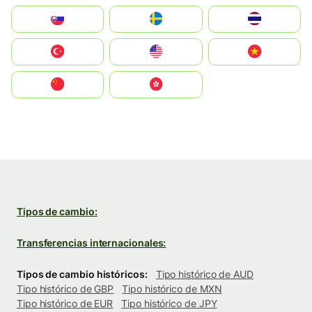
Slovensko
Ruoŧŧa
ไทย
Türkiye
United States
Vietnam
中国
中國香港特別行政區
Tipos de cambio:
Transferencias internacionales:
Tipos de cambio históricos:
Tipo histórico de AUD
Tipo histórico de GBP
Tipo histórico de MXN
Tipo histórico de EUR
Tipo histórico de JPY