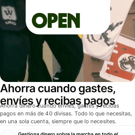
Ahorra cuando gastes,
envíes y recibas pagos
Ahorra dinero cuando envíes, gastes y recibas
pagos en más de 40 divisas. Todo lo que necesitas,
en una sola cuenta, siempre que lo necesites.
Gestiona dinero sobre la marcha en todo el