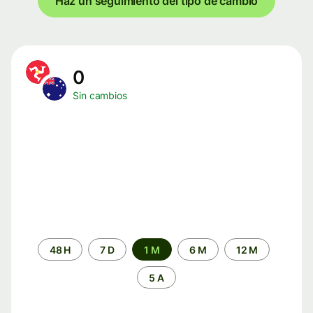
Haz un seguimiento del tipo de cambio
0
Sin cambios
Periodo
48 H
7 D
1 M
6 M
12 M
de
tiempo
5 A