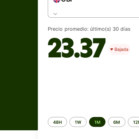
Precio promedio:
último(s) 30 días
23.37
Bajada
Time
48H
1W
1M
6M
1
period