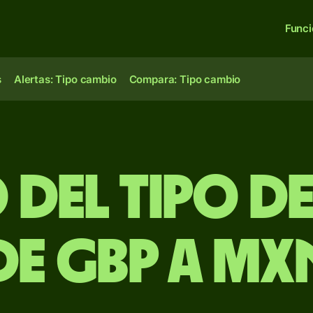
Func
s
Alertas: Tipo cambio
Compara: Tipo cambio
 del Tipo d
de GBP a MX