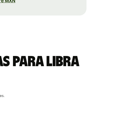
bre MXN
as para libra
es.