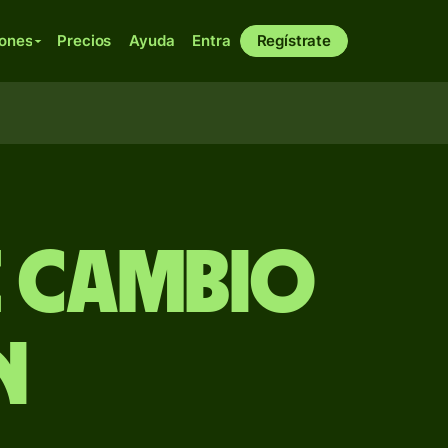
iones
Precios
Ayuda
Entra
Regístrate
e Cambio
N