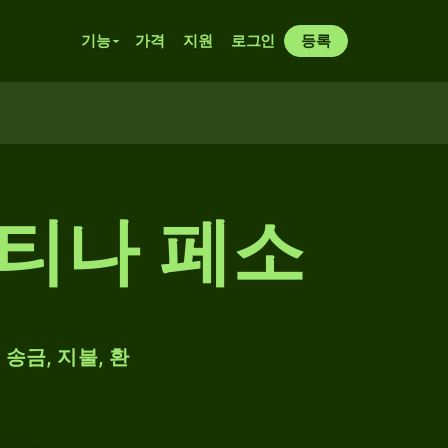
기능
가격
지원
로그인
등록
헨티나 페소
송금, 지불, 환