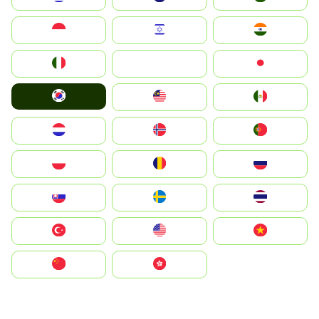
Indonesia
Israel
India
Italia
JA
Japan
South Korea
Malay
Mexico
Nederland
Norge
Portugal
Polska
România
Россия
Slovensko
Ruoŧŧa
ไทย
Türkiye
United States
Vietnam
中国
中國香港特別行政區