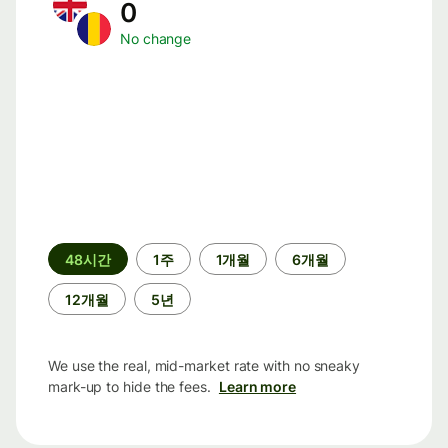
0
No change
기
48시간
1주
1개월
6개월
간
12개월
5년
We use the real, mid-market rate with no sneaky
mark-up to hide the fees.
Learn more