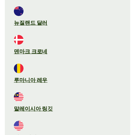
뉴질랜드 달러
덴마크 크로네
루마니아 레우
말레이시아 링깃