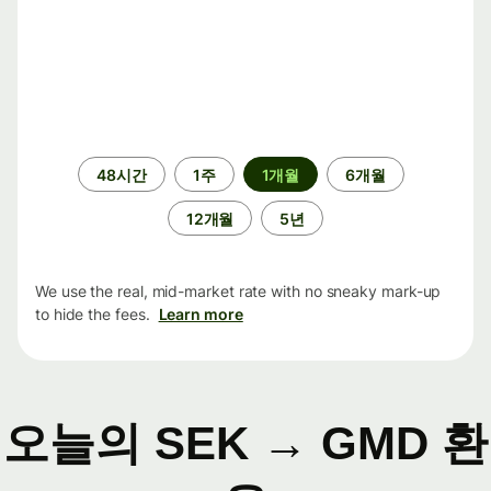
기
48시간
1주
1개월
6개월
간
12개월
5년
We use the real, mid-market rate with no sneaky mark-up
to hide the fees.
Learn more
오늘의 SEK → GMD 환