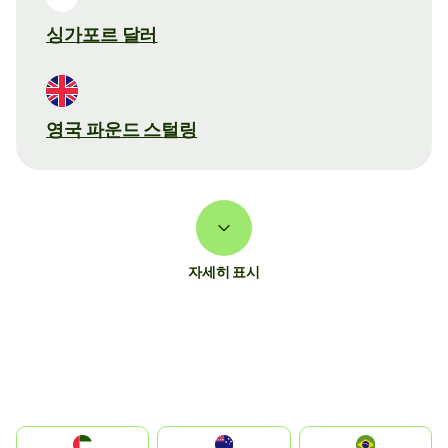
싱가포르 달러
영국 파운드 스털링
자세히 표시
الإمارات العربية المتحدة
Australia
Brazil