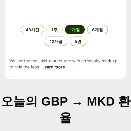
기
48시간
1주
1개월
6개월
간
12개월
5년
We use the real, mid-market rate with no sneaky mark-up
to hide the fees.
Learn more
오늘의 GBP → MKD 환
율