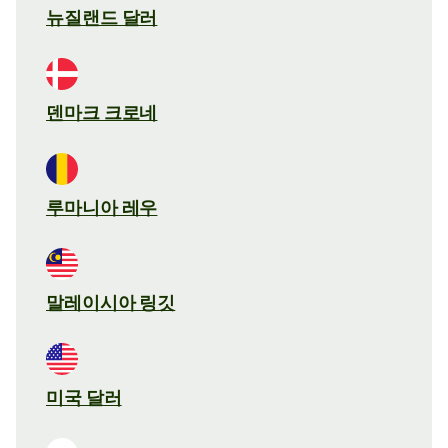
뉴질랜드 달러
덴마크 크로네
루마니아 레우
말레이시아 링깃
미국 달러