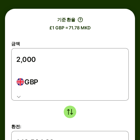
기준 환율
£1 GBP = 71.78 MKD
금액
GBP
환전: