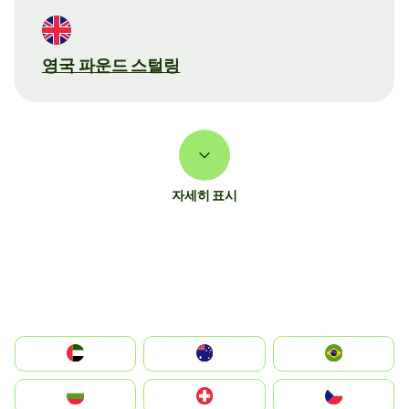
영국 파운드 스털링
자세히 표시
الإمارات العربية المتحدة
Australia
Brazil
България
Switzerland
Czechia