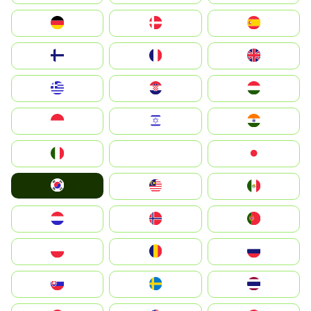
Deutschland
Denmark
España
Suomi
France
United Kingdom
Greece
Hrvatska
Magyarország
Indonesia
Israel
India
Italia
JA
Japan
South Korea
Malay
Mexico
Nederland
Norge
Portugal
Polska
România
Россия
Slovensko
Ruoŧŧa
ไทย