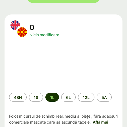
0
Nicio modificare
Perioada
48H
1S
1L
6L
12L
5A
Folosim cursul de schimb real, mediu al pieței, fără adaosuri
comerciale mascate care să ascundă taxele.
Află mai