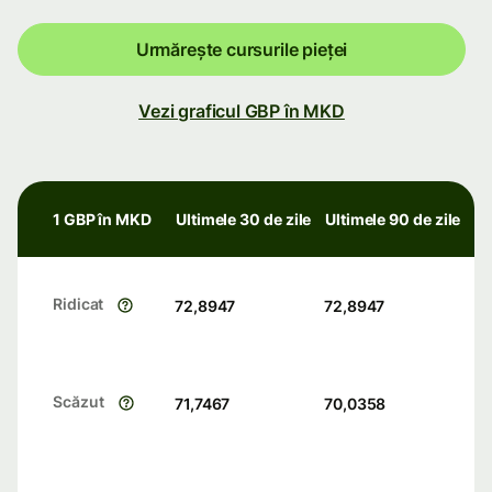
Urmărește cursurile pieței
Vezi graficul GBP în MKD
1 GBP în MKD
Ultimele 30 de zile
Ultimele 90 de zile
Ridicat
72,8947
72,8947
Scăzut
71,7467
70,0358