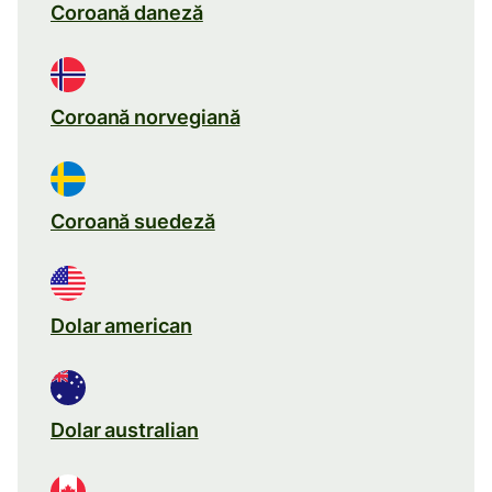
Coroană daneză
Coroană norvegiană
Coroană suedeză
Dolar american
Dolar australian