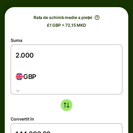
Rata de schimb medie a pieței
£1 GBP = 72,15 MKD
Suma
GBP
Convertit în