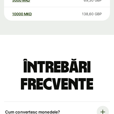
5000
MKD
69,30
GBP
10000
MKD
138,60
GBP
Întrebări
frecvente
Cum convertesc monedele?