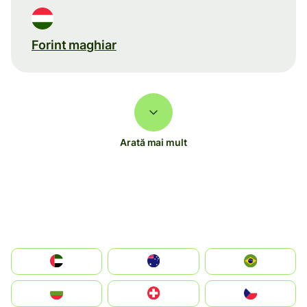
Forint maghiar
Arată mai mult
الإمارات العربية المتحدة
Australia
Brazil
България
Switzerland
Czechia