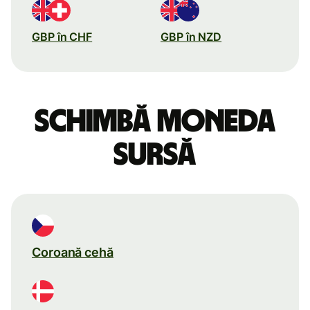
GBP în CHF
GBP în NZD
Schimbă moneda
sursă
Coroană cehă