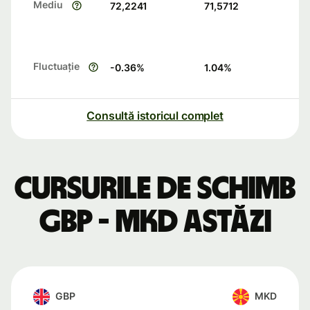
Mediu
72,2241
71,5712
Fluctuație
-0.36
%
1.04
%
Consultă istoricul complet
Cursurile de schimb
GBP - MKD astăzi
GBP
MKD