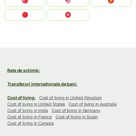
Türkiye
United States
Vietnam
中国
中國香港特別行政區
Rate de schimb:
Transferuri internaționale de bani:
Cost of living:
Cost of living in United Kingdom
Cost of living in United States
Cost of living in Australia
Cost of living in India
Cost of living in Germany
Cost of living in France
Cost of living in Spain
Cost of living in Canada