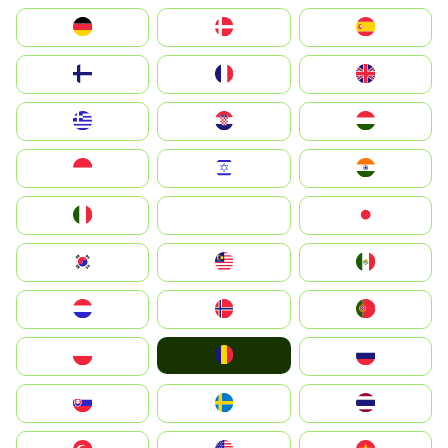
Deutschland
Denmark
España
Suomi
France
United Kingdom
Greece
Hrvatska
Magyarország
Indonesia
Israel
India
Italia
JA
Japan
South Korea
Malay
Mexico
Nederland
Norge
Portugal
România
Polska
Россия
Slovensko
Ruoŧŧa
ไทย