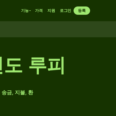
기능
가격
지원
로그인
등록
인도 루피
송금, 지불, 환