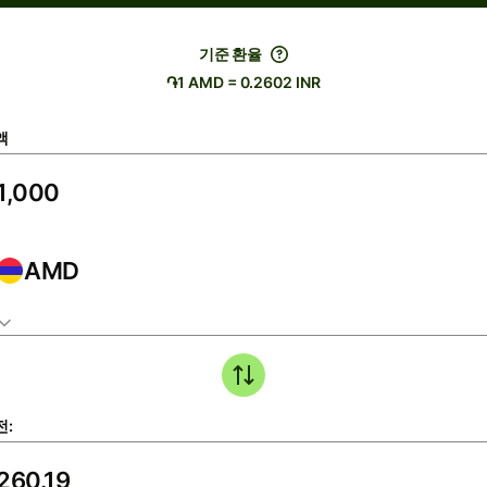
기준 환율
֏1 AMD = 0.2602 INR
액
AMD
전: