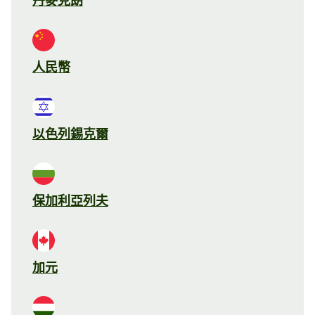
丹麥克朗
人民幣
以色列錫克爾
保加利亞列夫
加元