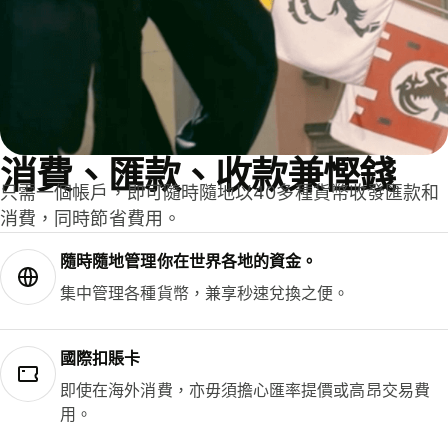
消費、匯款、收款兼慳錢
只需一個帳戶，即可隨時隨地以40多種貨幣收發匯款和
消費，同時節省費用。
隨時隨地管理你在世界各地的資金。
集中管理各種貨幣，兼享秒速兌換之便。
國際扣賬卡
即使在海外消費，亦毋須擔心匯率提價或高昂交易費
用。