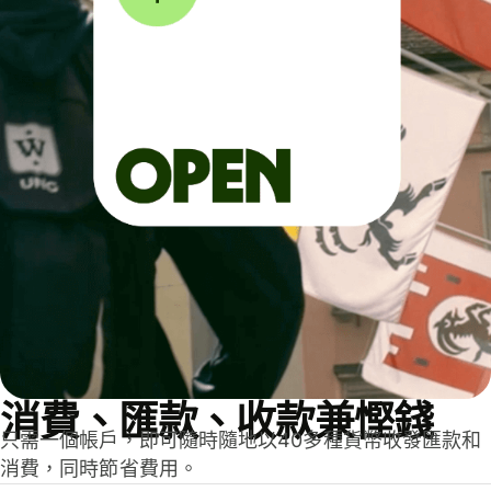
消費、匯款、收款兼慳錢
只需一個帳戶，即可隨時隨地以40多種貨幣收發匯款和
消費，同時節省費用。