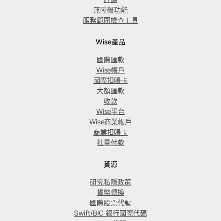
無障礙功能
服務範圍檢查工具
Wise產品
國際匯款
Wise帳戶
國際扣賬卡
大額匯款
收款
Wise平台
Wise商業帳戶
商業扣賬卡
批量付款
資源
研究私隱政策
貨幣轉換
國際股票代號
Swift/BIC 銀行國際代碼