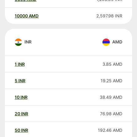
10000
AMD
2,597.98
INR
INR
AMD
1
INR
3.85
AMD
5
INR
19.25
AMD
10
INR
38.49
AMD
20
INR
76.98
AMD
50
INR
192.46
AMD