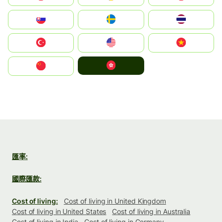
Slovensko
Ruoŧŧa
ไทย
Türkiye
United States
Vietnam
中國香港特別行政區
中国
匯率:
國際匯款:
Cost of living:
Cost of living in United Kingdom
Cost of living in United States
Cost of living in Australia
Cost of living in India
Cost of living in Germany