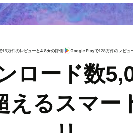
で
15万件
のレビューと4.8★の評価
Google Playで
128万件
のレビュー
ンロード数5,0
超えるスマー
リ