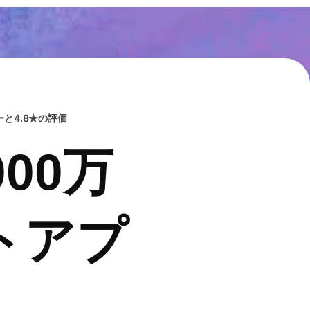
と4.8★の評価
00万
トアプ