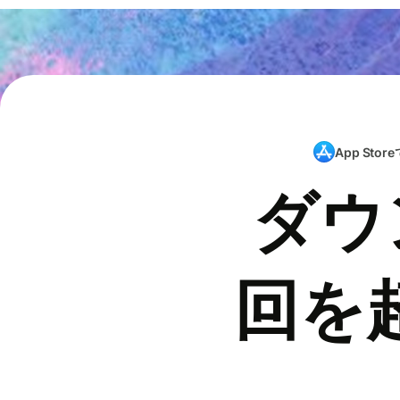
App Store
ダウ
回を