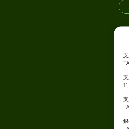
支
T
支
1
支
T
銀
T