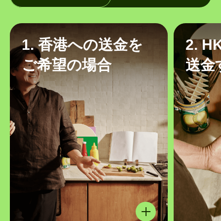
1. 香港への送金を
2. 
ご希望の場合
送金