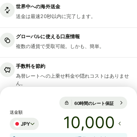
世界中への海外送金
送金は最速20秒以内に完了します。
グローバルに使える口座情報
複数の通貨で受取可能。しかも、簡単。
手数料を節約
為替レートへの上乗せ料金や隠れコストはありませ
ん。
60時間のレート保証
1 EUR = 18
60時間のレート保証
送金額
JPY