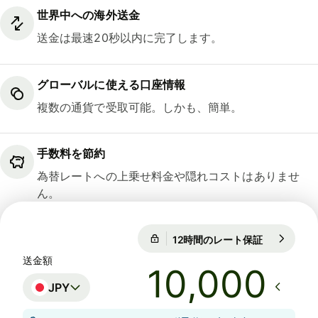
世界中への海外送金
送金は最速20秒以内に完了します。
グローバルに使える口座情報
複数の通貨で受取可能。しかも、簡単。
手数料を節約
為替レートへの上乗せ料金や隠れコストはありませ
ん。
12時間のレート保証
1 EUR = 18
12時間のレート保証
送金額
JPY