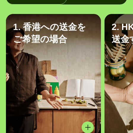
1. 香港への送金を
2. 
ご希望の場合
送金