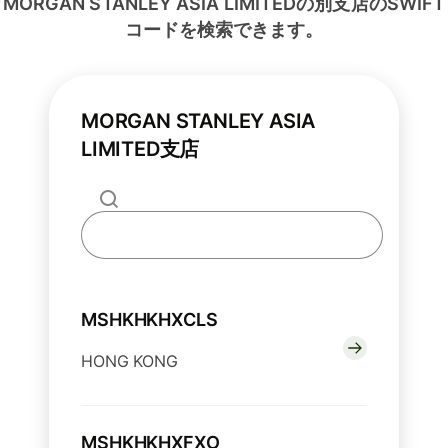
MORGAN STANLEY ASIA LIMITEDの別支店のSWIFT
コードを検索できます。
MORGAN STANLEY ASIA
LIMITED支店
MSHKHKHXCLS
HONG KONG
MSHKHKHXFXO