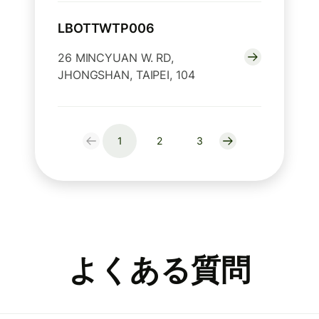
LBOTTWTP006
26 MINCYUAN W. RD,
JHONGSHAN, TAIPEI, 104
1
2
3
よくある質問