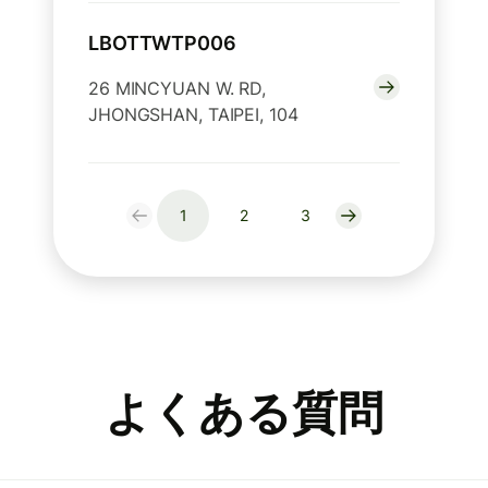
LBOTTWTP006
26 MINCYUAN W. RD,
JHONGSHAN, TAIPEI, 104
1
2
3
よくある質問